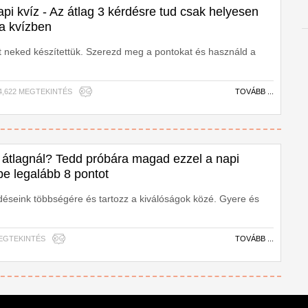
pi kvíz - Az átlag 3 kérdésre tud csak helyesen
 a kvízben
t neked készítettük. Szerezd meg a pontokat és használd a
| 4,622 MEGTEKINTÉS
TOVÁBB ...
átlagnál? Tedd próbára magad ezzel a napi
 be legalább 8 pontot
rdéseink többségére és tartozz a kiválóságok közé. Gyere és
 MEGTEKINTÉS
TOVÁBB ...