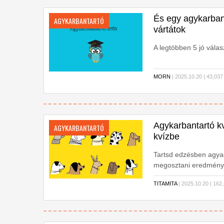
És egy agykarbant
AGYKARBANTARTÓ
vártátok
A legtöbben 5 jó vála
MORN
| 2025.10.20 | 43,
Agykarbantartó k
AGYKARBANTARTÓ
kvízbe
Tartsd edzésben agyad
megosztani eredménye
TITAMITA
| 2025.10.20 | 1