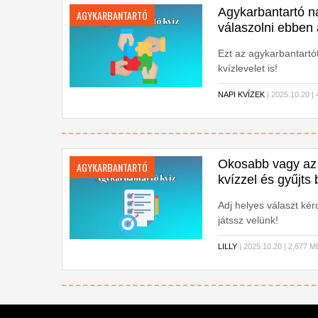
Agykarbantartó na
AGYKARBANTARTÓ
válaszolni ebben
Ezt az agykarbantartó
kvízlevelet is!
NAPI KVÍZEK
| 2025.10.20 
Okosabb vagy az 
AGYKARBANTARTÓ
kvízzel és gyűjts
Adj helyes választ ké
játssz velünk!
LILLY
| 2025.10.20 | 2,677