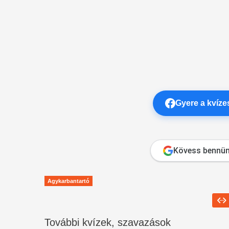
Gyere a kvíz
Kövess bennün
Agykarbantartó
További kvízek, szavazások