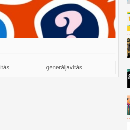
itás
generáljavítás