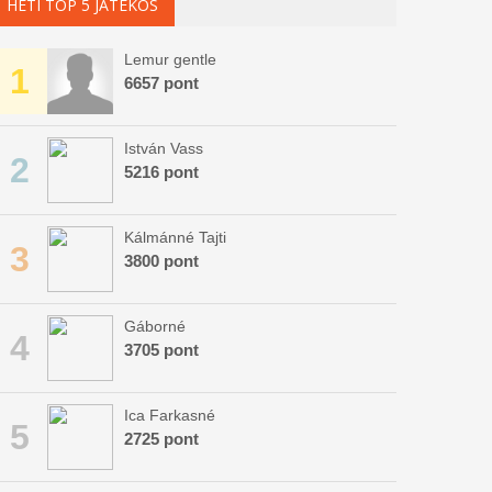
HETI TOP 5 JÁTÉKOS
Lemur gentle
1
6657 pont
István Vass
2
5216 pont
Kálmánné Tajti
3
3800 pont
Gáborné
4
3705 pont
Ica Farkasné
5
2725 pont