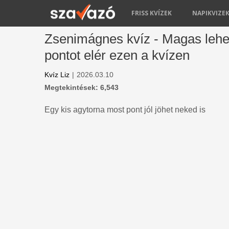
FRISS KVÍZEK
NAPIKVIZE
Zsenimágnes kvíz - Magas lehet
pontot elér ezen a kvízen
Kvíz Liz
|
2026.03.10
Megtekintések: 6,543
Egy kis agytorna most pont jól jöhet neked is