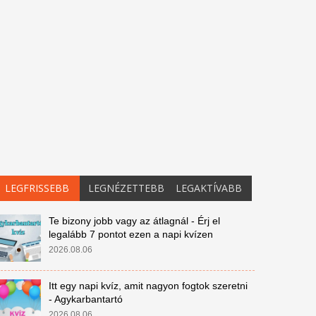
LEGFRISSEBB
LEGNÉZETTEBB
LEGAKTÍVABB
Te bizony jobb vagy az átlagnál - Érj el
legalább 7 pontot ezen a napi kvízen
2026.08.06
Itt egy napi kvíz, amit nagyon fogtok szeretni
- Agykarbantartó
2026.08.06