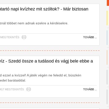
artó napi kvízhez mit szóltok? - Már biztosan
sznál többet nem adnak ezekre a kérdésekre.
037 MEGTEKINTÉS
TOVÁBB ...
víz - Szedd össze a tudásod és vágj bele ebbe a
 ezzel a kvízzel! A játék végén ne feledd el, büszkén
det barátaiddal.
62,417 MEGTEKINTÉS
TOVÁBB ...