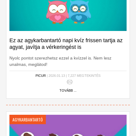
Ez az agykarbantartó napi kvíz frissen tartja az
agyat, javítja a vérkeringést is
Nyolc pontot szerezhetsz ezzel a kvízzel is. Nem lesz
unalmas, meglátod!
PICUR
| 2026.01.13 | 7,227 MEGTEKINTÉS
TOVÁBB ...
AGYKARBANTARTÓ