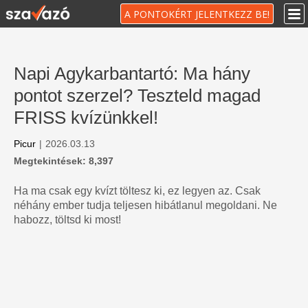
A PONTOKÉRT JELENTKEZZ BE!
Napi Agykarbantartó: Ma hány
pontot szerzel? Teszteld magad
FRISS kvízünkkel!
Picur
|
2026.03.13
Megtekintések: 8,397
Ha ma csak egy kvízt töltesz ki, ez legyen az. Csak
néhány ember tudja teljesen hibátlanul megoldani. Ne
habozz, töltsd ki most!