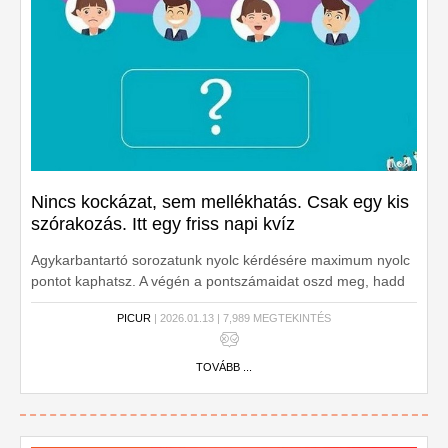
Nincs kockázat, sem mellékhatás. Csak egy kis
szórakozás. Itt egy friss napi kvíz
Agykarbantartó sorozatunk nyolc kérdésére maximum nyolc
pontot kaphatsz. A végén a pontszámaidat oszd meg, hadd
lássa a világ, mennyire tájékozott vagy!
PICUR
| 2026.01.13 | 7,989 MEGTEKINTÉS
TOVÁBB ...