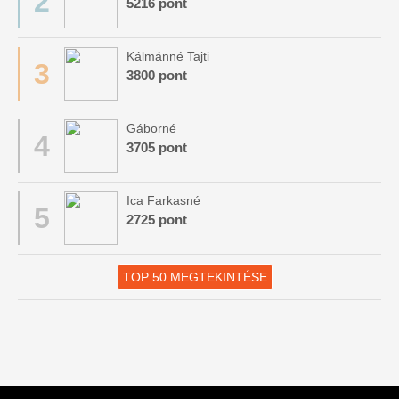
2
5216 pont
Kálmánné Tajti
3
3800 pont
Gáborné
4
3705 pont
Ica Farkasné
5
2725 pont
TOP 50 MEGTEKINTÉSE