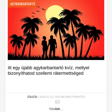
AGYKARBANTARTÓ
Itt egy újabb agykarbantartó kvíz, mellyel
bizonyíthatod szellemi rátermettséged
ZSUZSI
| 2026.01.13 | 329,366 MEGTEKINTÉS
TOVÁBB ...