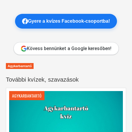
Gyere a kvízes Facebook-csoportba!
Kövess bennünket a Google keresőben!
Agykarbantartó
További kvízek, szavazások
AGYKARBANTARTÓ