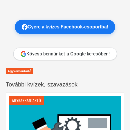
Gyere a kvízes Facebook-csoportba!
Kövess bennünket a Google keresőben!
Agykarbantartó
További kvízek, szavazások
AGYKARBANTARTÓ