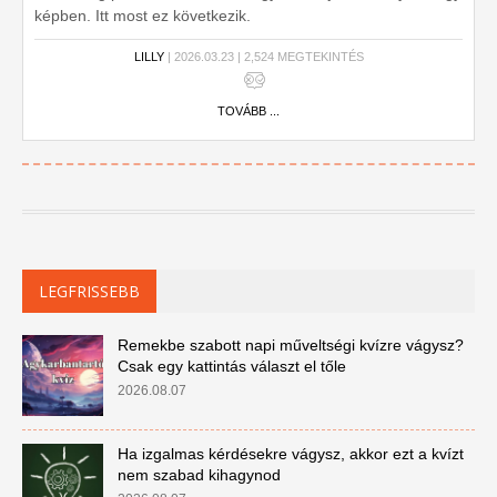
képben. Itt most ez következik.
LILLY
| 2026.03.23 | 2,524 MEGTEKINTÉS
TOVÁBB ...
LEGFRISSEBB
Remekbe szabott napi műveltségi kvízre vágysz?
Csak egy kattintás választ el tőle
2026.08.07
Ha izgalmas kérdésekre vágysz, akkor ezt a kvízt
nem szabad kihagynod