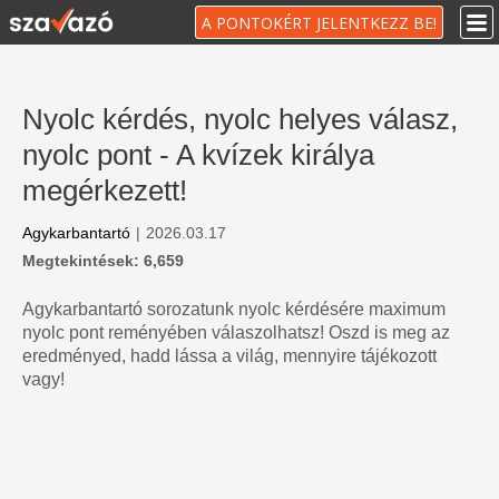
A PONTOKÉRT JELENTKEZZ BE!
Nyolc kérdés, nyolc helyes válasz,
nyolc pont - A kvízek királya
megérkezett!
Agykarbantartó
|
2026.03.17
Megtekintések: 6,659
Agykarbantartó sorozatunk nyolc kérdésére maximum
nyolc pont reményében válaszolhatsz! Oszd is meg az
eredményed, hadd lássa a világ, mennyire tájékozott
vagy!