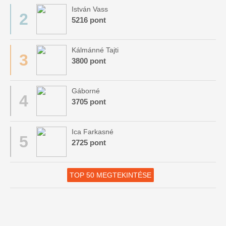
István Vass
2
5216 pont
Kálmánné Tajti
3
3800 pont
Gáborné
4
3705 pont
Ica Farkasné
5
2725 pont
TOP 50 MEGTEKINTÉSE