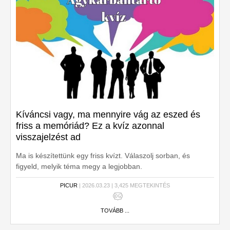
Kíváncsi vagy, ma mennyire vág az eszed és
friss a memóriád? Ez a kvíz azonnal
visszajelzést ad
Ma is készítettünk egy friss kvízt. Válaszolj sorban, és
figyeld, melyik téma megy a legjobban.
PICUR
| 2026.03.23 | 3,425 MEGTEKINTÉS
TOVÁBB ...