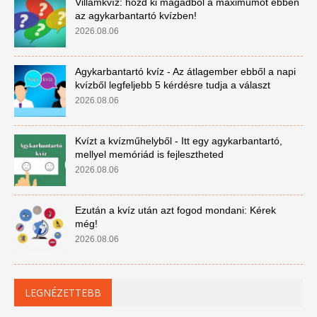
Villámkvíz: hozd ki magadból a maximumot ebben
az agykarbantartó kvízben!
2026.08.06
Agykarbantartó kvíz - Az átlagember ebből a napi
kvízből legfeljebb 5 kérdésre tudja a választ
2026.08.06
Kvízt a kvízműhelyből - Itt egy agykarbantartó,
mellyel memóriád is fejlesztheted
2026.08.06
Ezután a kvíz után azt fogod mondani: Kérek
még!
2026.08.06
LEGNÉZETTEBB