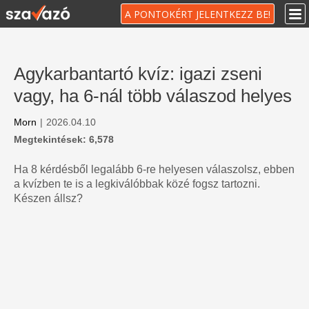
A PONTOKÉRT JELENTKEZZ BE!
Agykarbantartó kvíz: igazi zseni
vagy, ha 6-nál több válaszod helyes
Morn
|
2026.04.10
Megtekintések: 6,578
Ha 8 kérdésből legalább 6-re helyesen válaszolsz, ebben
a kvízben te is a legkiválóbbak közé fogsz tartozni.
Készen állsz?