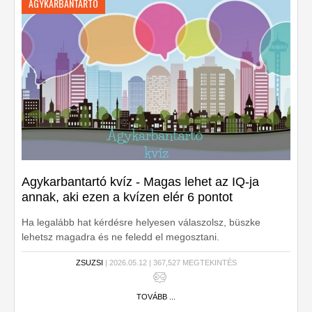
AGYKARBANTARTÓ
Agykarbantartó kvíz - Magas lehet az IQ-ja
annak, aki ezen a kvízen elér 6 pontot
Ha legalább hat kérdésre helyesen válaszolsz, büszke
lehetsz magadra és ne feledd el megosztani.
ZSUZSI
| 2026.05.12 | 367,527 MEGTEKINTÉS
TOVÁBB ...