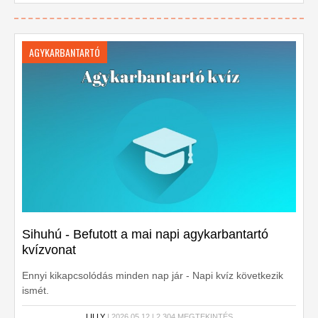
AGYKARBANTARTÓ
Sihuhú - Befutott a mai napi agykarbantartó
kvízvonat
Ennyi kikapcsolódás minden nap jár - Napi kvíz következik
ismét.
LILLY
| 2026.05.12 | 2,304 MEGTEKINTÉS