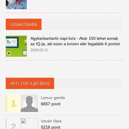
LEGAKTÍVABB
Agykarbantartó napi kvíz - Akár 150 lehet annak
az IQ-ja, aki ezen a kvízen elér legalább 6 pontot
2026.02.11
HETI TOP 5 JÁTÉKOS
Lemur gentle
1
6657 pont
István Vass
2
5216 pont