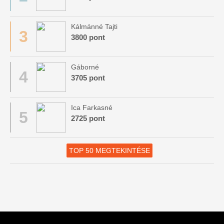
Kálmánné Tajti
3
3800 pont
Gáborné
4
3705 pont
Ica Farkasné
5
2725 pont
TOP 50 MEGTEKINTÉSE