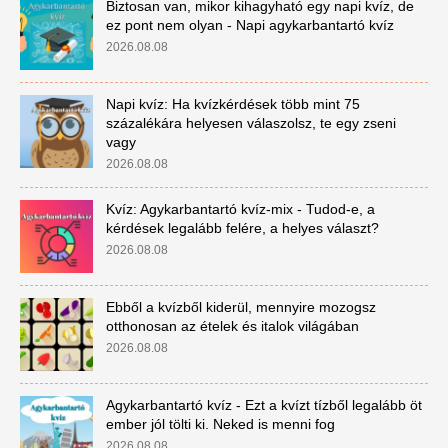
Biztosan van, mikor kihagyható egy napi kvíz, de
ez pont nem olyan - Napi agykarbantartó kvíz
2026.08.08
Napi kvíz: Ha kvízkérdések több mint 75
százalékára helyesen válaszolsz, te egy zseni
vagy
2026.08.08
Kvíz: Agykarbantartó kvíz-mix - Tudod-e, a
kérdések legalább felére, a helyes választ?
2026.08.08
Ebből a kvízből kiderül, mennyire mozogsz
otthonosan az ételek és italok világában
2026.08.08
Agykarbantartó kvíz - Ezt a kvízt tízből legalább öt
ember jól tölti ki. Neked is menni fog
2026.08.08