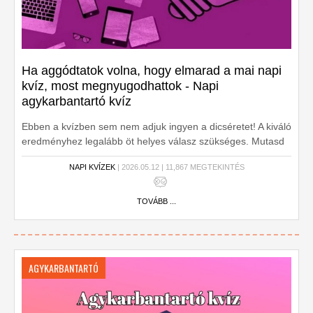
Ha aggódtatok volna, hogy elmarad a mai napi
kvíz, most megnyugodhattok - Napi
agykarbantartó kvíz
Ebben a kvízben sem nem adjuk ingyen a dicséretet! A kiváló
eredményhez legalább öt helyes válasz szükséges. Mutasd
meg, hogy minden területen megállod a helyed! Kezdődjön a
NAPI KVÍZEK
| 2026.05.12 | 11,867 MEGTEKINTÉS
kvíz!
TOVÁBB ...
AGYKARBANTARTÓ