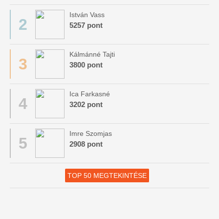
István Vass
2
5257 pont
Kálmánné Tajti
3
3800 pont
Ica Farkasné
4
3202 pont
Imre Szomjas
5
2908 pont
TOP 50 MEGTEKINTÉSE