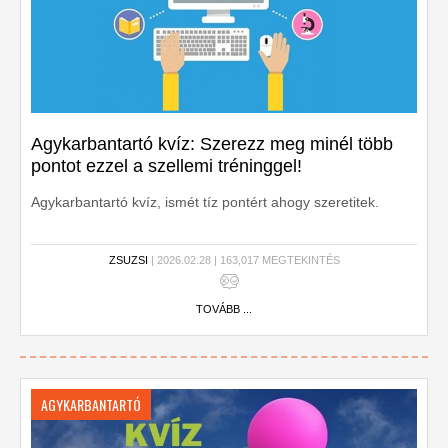
Agykarbantartó kvíz: Szerezz meg minél több
pontot ezzel a szellemi tréninggel!
Agykarbantartó kvíz, ismét tíz pontért ahogy szeretitek.
ZSUZSI
| 2026.02.28 | 163,017 MEGTEKINTÉS
TOVÁBB ...
AGYKARBANTARTÓ