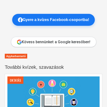
Gyere a kvízes Facebook-csoportba!
Kövess bennünket a Google keresőben!
Agykarbantartó
További kvízek, szavazások
OKTATÁS