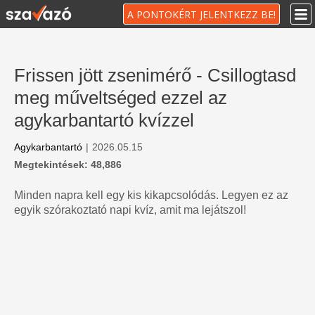
A PONTOKÉRT JELENTKEZZ BE!
Frissen jött zsenimérő - Csillogtasd
meg műveltséged ezzel az
agykarbantartó kvízzel
Agykarbantartó
|
2026.05.15
Megtekintések: 48,886
Minden napra kell egy kis kikapcsolódás. Legyen ez az
egyik szórakoztató napi kvíz, amit ma lejátszol!