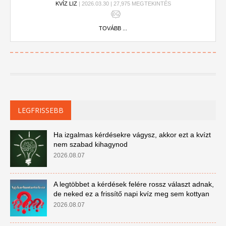
KVÍZ LIZ
| 2026.03.30 | 27,975 MEGTEKINTÉS
TOVÁBB ...
LEGFRISSEBB
Ha izgalmas kérdésekre vágysz, akkor ezt a kvízt
nem szabad kihagynod
2026.08.07
A legtöbbet a kérdések felére rossz választ adnak,
de neked ez a frissítő napi kvíz meg sem kottyan
2026.08.07