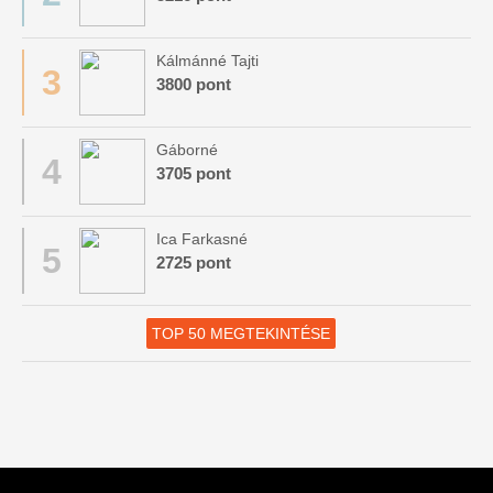
Kálmánné Tajti
3
3800 pont
Gáborné
4
3705 pont
Ica Farkasné
5
2725 pont
TOP 50 MEGTEKINTÉSE