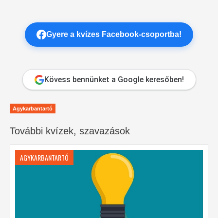
Gyere a kvízes Facebook-csoportba!
Kövess bennünket a Google keresőben!
Agykarbantartó
További kvízek, szavazások
AGYKARBANTARTÓ