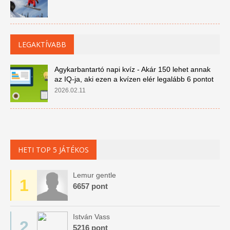
LEGAKTÍVABB
Agykarbantartó napi kvíz - Akár 150 lehet annak
az IQ-ja, aki ezen a kvízen elér legalább 6 pontot
2026.02.11
HETI TOP 5 JÁTÉKOS
Lemur gentle
1
6657 pont
István Vass
2
5216 pont