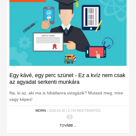
Egy kávé, egy perc szünet - Ez a kvíz nem csak
az agyadat serkenti munkára
Na, ki az, aki ma is hibátlanra vizsgázik? Mutasd meg, mire
vagy képes!
MORN
| 2026.03.30 | 2,734 MEGTEKINTÉS
TOVÁBB ...