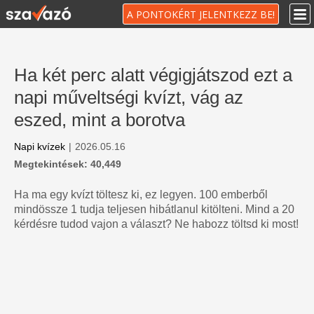
A PONTOKÉRT JELENTKEZZ BE!
Ha két perc alatt végigjátszod ezt a
napi műveltségi kvízt, vág az
eszed, mint a borotva
Napi kvízek
|
2026.05.16
Megtekintések: 40,449
Ha ma egy kvízt töltesz ki, ez legyen. 100 emberből
mindössze 1 tudja teljesen hibátlanul kitölteni. Mind a 20
kérdésre tudod vajon a választ? Ne habozz töltsd ki most!