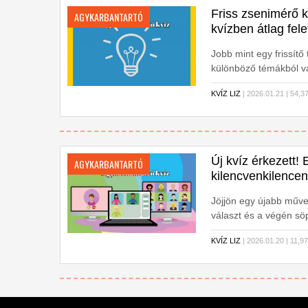
Friss zsenimérő k
AGYKARBANTARTÓ
kvízben átlag fele
Jobb mint egy frissít
különböző témákból vá
KVÍZ LIZ
| 2026.01.21 | 54
Új kvíz érkezett!
AGYKARBANTARTÓ
kilencvenkilencen
Jöjjön egy újabb műve
választ és a végén sö
KVÍZ LIZ
| 2026.01.20 | 11