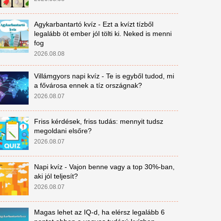
Agykarbantartó kvíz - Ezt a kvízt tízből
legalább öt ember jól tölti ki. Neked is menni
fog
2026.08.08
Villámgyors napi kvíz - Te is egyből tudod, mi
a fővárosa ennek a tíz országnak?
2026.08.07
Friss kérdések, friss tudás: mennyit tudsz
megoldani elsőre?
2026.08.07
Napi kvíz - Vajon benne vagy a top 30%-ban,
aki jól teljesít?
2026.08.07
Magas lehet az IQ-d, ha elérsz legalább 6