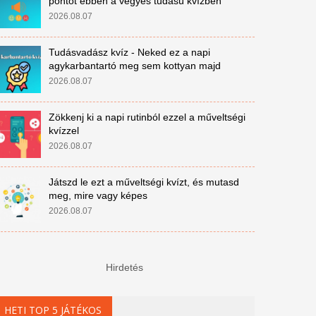
pontot ebben a vegyes tudású kvízben
2026.08.07
Tudásvadász kvíz - Neked ez a napi
agykarbantartó meg sem kottyan majd
2026.08.07
Zökkenj ki a napi rutinból ezzel a műveltségi
kvízzel
2026.08.07
Játszd le ezt a műveltségi kvízt, és mutasd
meg, mire vagy képes
2026.08.07
Hirdetés
HETI TOP 5 JÁTÉKOS