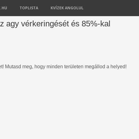
K.HU
TOPLISTA
KVÍZEK ANGOLUL
 az agy vérkeringését és 85%-kal
t! Mutasd meg, hogy minden területen megállod a helyed!