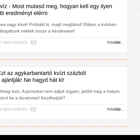
víz - Most mutasd meg, hogyan kell egy ilyen
tti eredményt elérni
ő tea vagy kávé! Próbáld ki, majd meglátod! Ebben a kvízben
logattunk nektek össze a kérdéseket!
,377 MEGTEKINTÉS
TOVÁBB ...
 Ezt az agykarbantartó kvízt százból
 ajánlják! Ne hagyd hát ki!
ltségi kvíz. A pontokat nem adjuk ingyen; jelöld meg a helyes
pörd be a dicséretet! Kezdhetjük?
,970 MEGTEKINTÉS
TOVÁBB ...