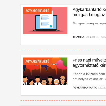
Agykarbantartó kv
AGYKARBANTARTÓ
mozgasd meg az 
Mozgasd meg az agya
TITAMITA
| 2026.01.21 | 4
Friss napi művelt
AGYKARBANTARTÓ
agytornáztató ké
Ebben a kvízben sem n
hét helyes válasz sz
helyed! Kezdődjön a k
AGYKARBANTARTÓ
| 2026