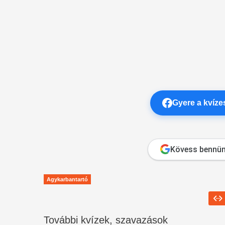
Gyere a kvíz
Kövess bennün
Agykarbantartó
További kvízek, szavazások