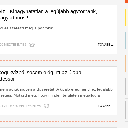
íz - Kihagyhatatlan a legújabb agytornánk,
agyad most!
d és szerezd meg a pontokat!
3,509 MEGTEKINTÉS
TOVÁBB ...
ségi kvízből sosem elég. Itt az újabb
rdéssor
em adjuk ingyen a dicséretet! A kiváló eredményhez legalább
ükséges. Mutasd meg, hogy minden területen megállod a
víz!
.01.21 | 9,675 MEGTEKINTÉS
TOVÁBB ...