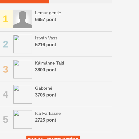
Lemur gentle
1
6657 pont
István Vass
2
5216 pont
Kálmánné Tajti
3
3800 pont
Gáborné
4
3705 pont
Ica Farkasné
5
2725 pont