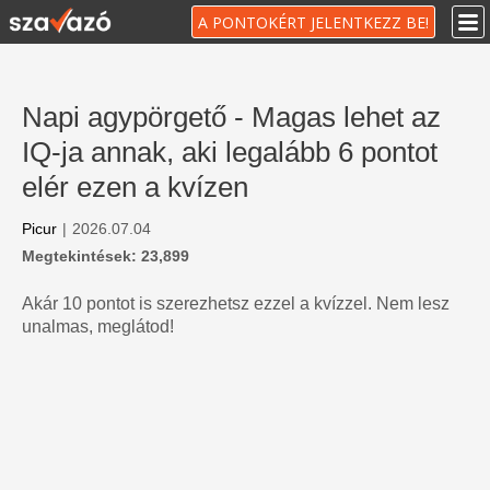
A PONTOKÉRT JELENTKEZZ BE!
Napi agypörgető - Magas lehet az
IQ-ja annak, aki legalább 6 pontot
elér ezen a kvízen
Picur
|
2026.07.04
Megtekintések: 23,899
Akár 10 pontot is szerezhetsz ezzel a kvízzel. Nem lesz
unalmas, meglátod!