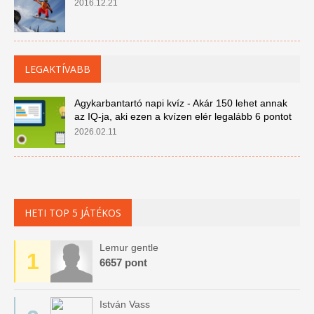
2016.12.21
LEGAKTÍVABB
Agykarbantartó napi kvíz - Akár 150 lehet annak
az IQ-ja, aki ezen a kvízen elér legalább 6 pontot
2026.02.11
HETI TOP 5 JÁTÉKOS
Lemur gentle
1
6657 pont
István Vass