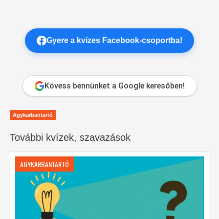
Gyere a kvízes Facebook-csoportba!
Kövess bennünket a Google keresőben!
Agykarbantartó
További kvízek, szavazások
AGYKARBANTARTÓ