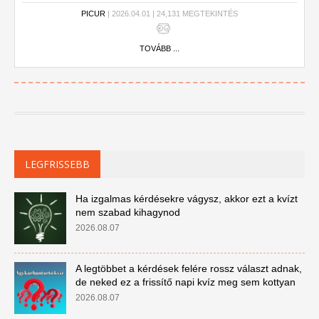
hol hibáztál, és máskor már nem fogsz rontani.
PICUR
| 2026.04.01 | 24,131 MEGTEKINTÉS
TOVÁBB ...
LEGFRISSEBB
Ha izgalmas kérdésekre vágysz, akkor ezt a kvízt
nem szabad kihagynod
2026.08.07
A legtöbbet a kérdések felére rossz választ adnak,
de neked ez a frissítő napi kvíz meg sem kottyan
2026.08.07