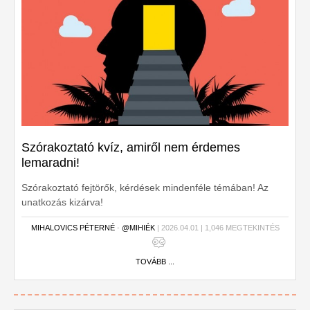
Szórakoztató kvíz, amiről nem érdemes
lemaradni!
Szórakoztató fejtörők, kérdések mindenféle témában! Az
unatkozás kizárva!
MIHALOVICS PÉTERNÉ
-
@MIHIÉK
| 2026.04.01 | 1,046 MEGTEKINTÉS
TOVÁBB ...