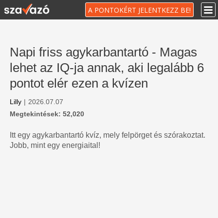
A PONTOKÉRT JELENTKEZZ BE!
Napi friss agykarbantartó - Magas
lehet az IQ-ja annak, aki legalább 6
pontot elér ezen a kvízen
Lilly
|
2026.07.07
Megtekintések: 52,020
Itt egy agykarbantartó kvíz, mely felpörget és szórakoztat.
Jobb, mint egy energiaital!