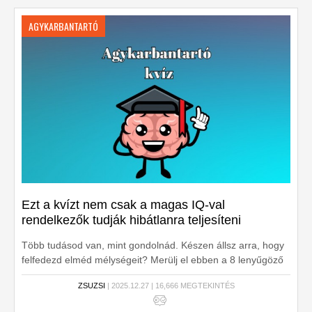
AGYKARBANTARTÓ
Ezt a kvízt nem csak a magas IQ-val
rendelkezők tudják hibátlanra teljesíteni
Több tudásod van, mint gondolnád. Készen állsz arra, hogy
felfedezd elméd mélységeit? Merülj el ebben a 8 lenyűgöző
kérdésben, és nézd meg, mennyit tudsz valójában!
ZSUZSI
| 2025.12.27 | 16,666 MEGTEKINTÉS