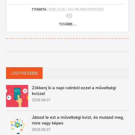
TITAMITA
| 2025.12.26 | 143,786 MEGTEKINTÉS
TOVÁBB ...
LEGFRISSEBB
Zökkenj ki a napi rutinból ezzel a műveltségi
kvízzel
2026.08.07
Játszd le ezt a műveltségi kvízt, és mutasd meg,
mire vagy képes
2026.08.07