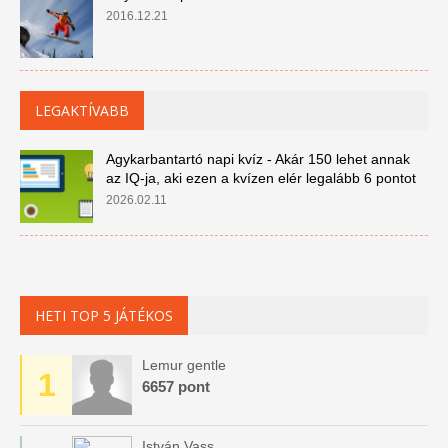
2016.12.21
LEGAKTÍVABB
Agykarbantartó napi kvíz - Akár 150 lehet annak
az IQ-ja, aki ezen a kvízen elér legalább 6 pontot
2026.02.11
HETI TOP 5 JÁTÉKOS
Lemur gentle
1
6657 pont
István Vass