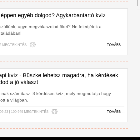
 éppen egyéb dolgod? Agykarbantartó kvíz
észültünk, ugye megválaszolod őket? Ne feledjétek a
staládában!
,092 MEGTEKINTÉS
TOVÁBB ...
api kvíz - Büszke lehetsz magadra, ha kérdések
dod a jó választ
ofinak számítasz. 8 kérdéses kvíz, mely megmutatja hogy
ott a világban.
.09.23 | 100,949 MEGTEKINTÉS
TOVÁBB ...