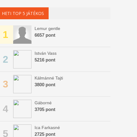
HETI TOP 5 JÁTÉKOS
Lemur gentle
1
6657 pont
István Vass
2
5216 pont
Kálmánné Tajti
3
3800 pont
Gáborné
4
3705 pont
Ica Farkasné
5
2725 pont