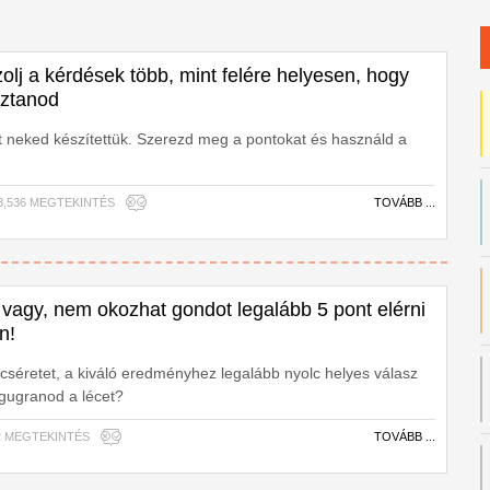
zolj a kérdések több, mint felére helyesen, hogy
sztanod
t neked készítettük. Szerezd meg a pontokat és használd a
| 3,536 MEGTEKINTÉS
TOVÁBB ...
 vagy, nem okozhat gondot legalább 5 pont elérni
n!
cséretet, a kiváló eredményhez legalább nyolc helyes válasz
egugranod a lécet?
502 MEGTEKINTÉS
TOVÁBB ...