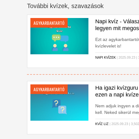
További kvízek, szavazások
Napi kvíz - Válas
AGYKARBANTARTÓ
legyen mit mego
Ezt az agykarbantartó
kvízlevelet is!
NAPI KVÍZEK
| 2025.09.23 
Ha igazi kvízguru
AGYKARBANTARTÓ
ezen a napi kvíze
Nem adjuk ingyen a di
kell. Neked sikerül m
KVÍZ LIZ
| 2025.09.23 | 3,