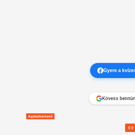
Gyere a kvíz
Kövess bennün
Agykarbantartó