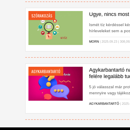
Ugye, nincs most
SZÓRAKOZÁS
Ismét tíz kérdéssel k
hírleveleket sem a po
MORN
| 2025.09.23 | 308
Agykarbantartó n
AGYKARBANTARTÓ
felére legalább tu
5 jó válasszal már pr
mennyire vagy tájékoz
AGYKARBANTARTÓ
| 2025