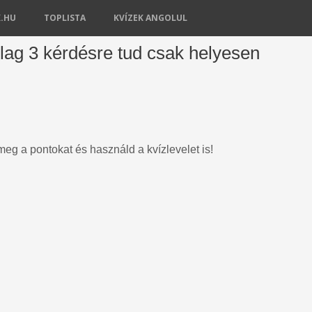
K.HU
TOPLISTA
KVÍZEK ANGOLUL
tlag 3 kérdésre tud csak helyesen
meg a pontokat és használd a kvízlevelet is!