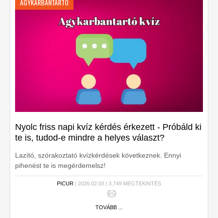
AGYKARBANTARTÓ
Nyolc friss napi kvíz kérdés érkezett - Próbáld ki
te is, tudod-e mindre a helyes választ?
Lazító, szórakoztató kvízkérdések következnek. Ennyi
pihenést te is megérdemelsz!
PICUR
| 2026.02.03 | 3,749 MEGTEKINTÉS
TOVÁBB ...