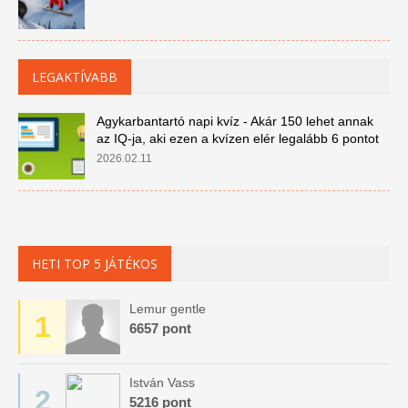
LEGAKTÍVABB
Agykarbantartó napi kvíz - Akár 150 lehet annak
az IQ-ja, aki ezen a kvízen elér legalább 6 pontot
2026.02.11
HETI TOP 5 JÁTÉKOS
Lemur gentle
1
6657 pont
István Vass
2
5216 pont