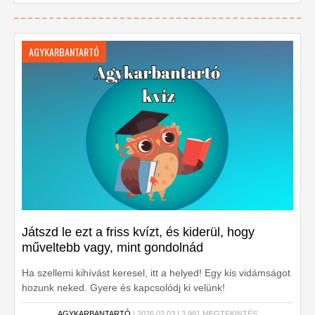
AGYKARBANTARTÓ
Játszd le ezt a friss kvízt, és kiderül, hogy
műveltebb vagy, mint gondolnád
Ha szellemi kihívást keresel, itt a helyed! Egy kis vidámságot
hozunk neked. Gyere és kapcsolódj ki velünk!
AGYKARBANTARTÓ
| 2026.02.03 | 3,981 MEGTEKINTÉS