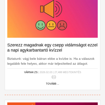
Szerezz magadnak egy csepp vidámságot ezzel
a napi agykarbantartó kvízzel
Biztatunk: vágj bele bátran ebbe a kvízbe is. Ha a válaszok
legalább fele helyes, akkor már teljesítetted az átlagot.
Játszd le ezt most, és mutasd meg barátaidnak,
VÁRNAI ZS
| 2026.02.03 | 27,488 MEGTEKINTÉS
ismerőseidnek!
TOVÁBB ...