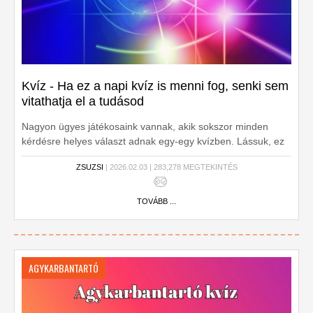
Kvíz - Ha ez a napi kvíz is menni fog, senki sem
vitathatja el a tudásod
Nagyon ügyes játékosaink vannak, akik sokszor minden
kérdésre helyes választ adnak egy-egy kvízben. Lássuk, ez
is ilyen-e?
ZSUZSI
| 2026.02.03 | 283,278 MEGTEKINTÉS
TOVÁBB ...
AGYKARBANTARTÓ