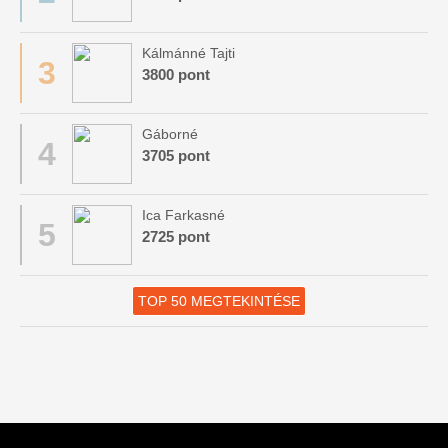
Kálmánné Tajti
3
3800 pont
Gáborné
4
3705 pont
Ica Farkasné
5
2725 pont
TOP 50 MEGTEKINTÉSE