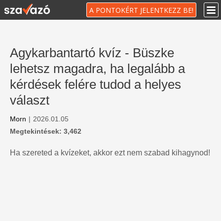
A PONTOKÉRT JELENTKEZZ BE!
Agykarbantartó kvíz - Büszke
lehetsz magadra, ha legalább a
kérdések felére tudod a helyes
választ
Morn
|
2026.01.05
Megtekintések: 3,462
Ha szereted a kvízeket, akkor ezt nem szabad kihagynod!