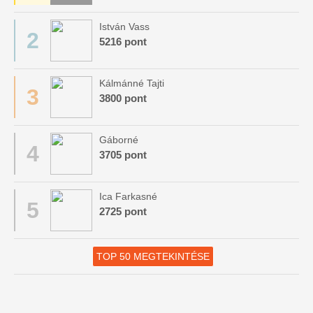
István Vass
2
5216 pont
Kálmánné Tajti
3
3800 pont
Gáborné
4
3705 pont
Ica Farkasné
5
2725 pont
TOP 50 MEGTEKINTÉSE