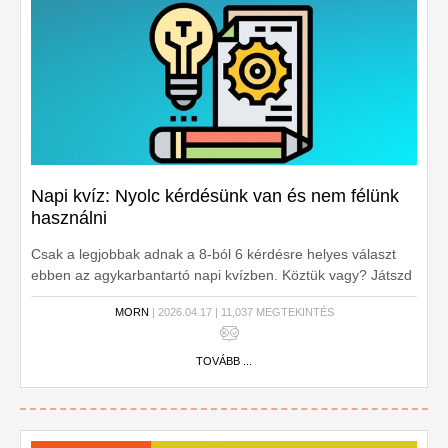
Napi kvíz: Nyolc kérdésünk van és nem félünk
használni
Csak a legjobbak adnak a 8-ból 6 kérdésre helyes választ
ebben az agykarbantartó napi kvízben. Köztük vagy? Játszd
le, hogy megtudd!
MORN
| 2026.04.17 | 11,037 MEGTEKINTÉS
TOVÁBB ...