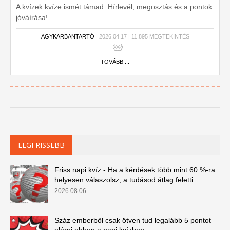
A kvízek kvíze ismét támad. Hírlevél, megosztás és a pontok
jóváírása!
AGYKARBANTARTÓ
| 2026.04.17 | 11,895 MEGTEKINTÉS
TOVÁBB ...
LEGFRISSEBB
Friss napi kvíz - Ha a kérdések több mint 60 %-ra
helyesen válaszolsz, a tudásod átlag feletti
2026.08.06
Száz emberből csak ötven tud legalább 5 pontot