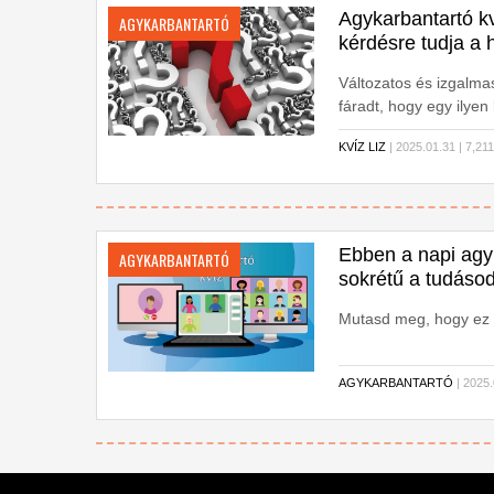
Agykarbantartó kv
AGYKARBANTARTÓ
kérdésre tudja a 
Változatos és izgalma
fáradt, hogy egy ilyen 
KVÍZ LIZ
| 2025.01.31 | 7,
Ebben a napi agy
AGYKARBANTARTÓ
sokrétű a tudáso
Mutasd meg, hogy ez a
AGYKARBANTARTÓ
| 2025