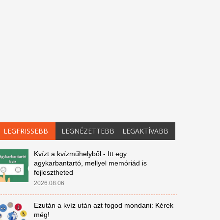
LEGFRISSEBB
LEGNÉZETTEBB
LEGAKTÍVABB
Kvízt a kvízműhelyből - Itt egy
agykarbantartó, mellyel memóriád is
fejlesztheted
2026.08.06
Ezután a kvíz után azt fogod mondani: Kérek
még!