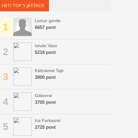
HETI TOP 5 JÁTÉKOS
Lemur gentle
1
6657 pont
István Vass
2
5216 pont
Kálmánné Tajti
3
3800 pont
Gáborné
4
3705 pont
Ica Farkasné
5
2725 pont