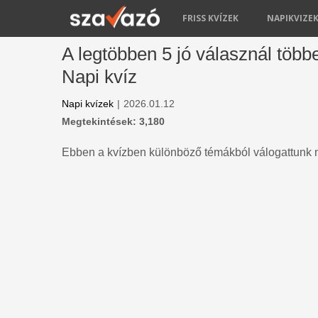
FRISS KVÍZEK
NAPIKVIZE
A legtöbben 5 jó válasznál töb
Napi kvíz
Napi kvízek
|
2026.01.12
Megtekintések: 3,180
Ebben a kvízben különböző témákból válogattunk n