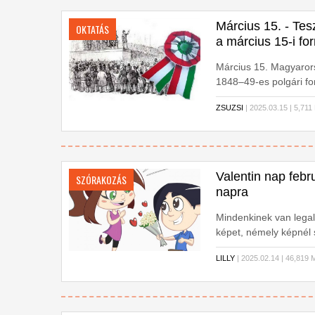
Március 15. - Te
OKTATÁS
a március 15-i fo
Március 15. Magyaror
1848–49-es polgári f
ZSUZSI
| 2025.03.15 | 5,7
Valentin nap febru
SZÓRAKOZÁS
napra
Mindenkinek van legal
képet, némely képnél s
választani azt, hogy m
LILLY
| 2025.02.14 | 46,81