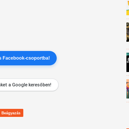
es Facebook-csoportba!
ket a Google keresőben!
Beágyazás