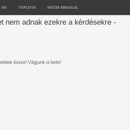
K.HU
TOPLISTA
KVÍZEK ANGOLUL
bet nem adnak ezekre a kérdésekre -
ektek össze! Vágjunk is bele!