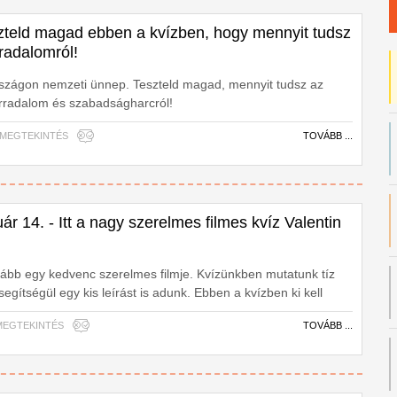
szteld magad ebben a kvízben, hogy mennyit tudsz
rradalomról!
szágon nemzeti ünnep. Teszteld magad, mennyit tudsz az
orradalom és szabadságharcról!
11 MEGTEKINTÉS
TOVÁBB ...
ár 14. - Itt a nagy szerelmes filmes kvíz Valentin
ább egy kedvenc szerelmes filmje. Kvízünkben mutatunk tíz
egítségül egy kis leírást is adunk. Ebben a kvízben ki kell
elyik szerelmes filmből látható a híres jelenet.
9 MEGTEKINTÉS
TOVÁBB ...