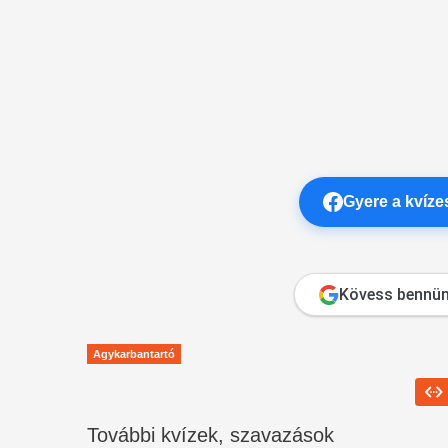
Gyere a kvíz
Kövess bennün
Agykarbantartó
További kvízek, szavazások