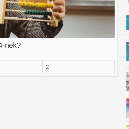
4-nek?
2