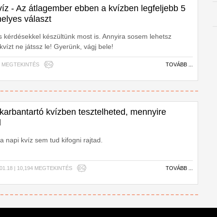
íz - Az átlagember ebben a kvízben legfeljebb 5
helyes választ
s kérdésekkel készültünk most is. Annyira sosem lehetsz
kvízt ne játssz le! Gyerünk, vágj bele!
211 MEGTEKINTÉS
TOVÁBB ...
karbantartó kvízben tesztelheted, mennyire
d
 napi kvíz sem tud kifogni rajtad.
.01.18 | 10,194 MEGTEKINTÉS
TOVÁBB ...