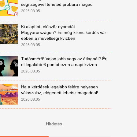
segítségével teheted próbára magad
2026.08.05
Ki alapított először nyomdát
Magyarországon? És még kilenc kérdés vár
ebben a műveltségi kvízben
2026.08.05
Tudásmérő! Vajon jobb vagy az átlagnál? Érj
el legalább 6 pontot ezen a napi kvízen
2026.08.05
Ha a kérdések legalább felére helyesen
válaszolsz, elégedett lehetsz magaddal!
2026.08.05
Hirdetés