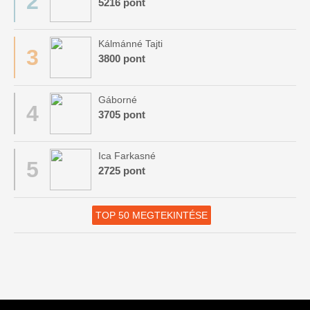
2
5216 pont
Kálmánné Tajti
3
3800 pont
Gáborné
4
3705 pont
Ica Farkasné
5
2725 pont
TOP 50 MEGTEKINTÉSE