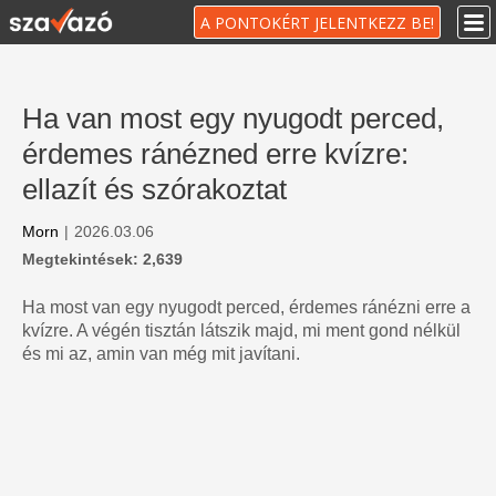
A PONTOKÉRT JELENTKEZZ BE!
Ha van most egy nyugodt perced,
érdemes ránézned erre kvízre:
ellazít és szórakoztat
Morn
|
2026.03.06
Megtekintések: 2,639
Ha most van egy nyugodt perced, érdemes ránézni erre a
kvízre. A végén tisztán látszik majd, mi ment gond nélkül
és mi az, amin van még mit javítani.