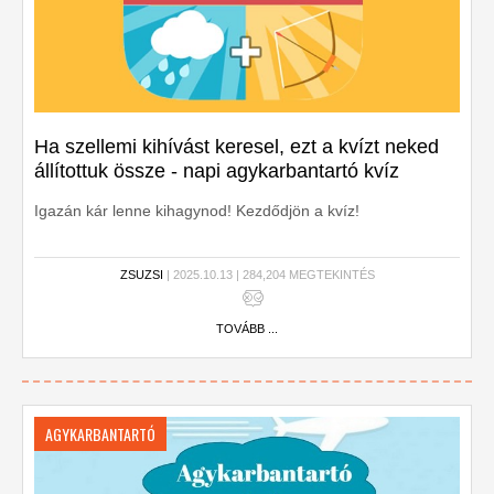
Ha szellemi kihívást keresel, ezt a kvízt neked
állítottuk össze - napi agykarbantartó kvíz
Igazán kár lenne kihagynod! Kezdődjön a kvíz!
ZSUZSI
| 2025.10.13 | 284,204 MEGTEKINTÉS
TOVÁBB ...
AGYKARBANTARTÓ