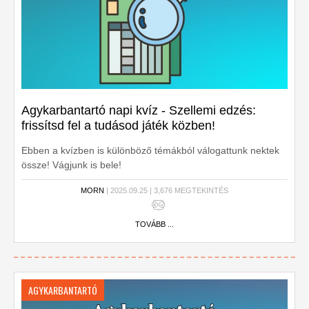
Agykarbantartó napi kvíz - Szellemi edzés:
frissítsd fel a tudásod játék közben!
Ebben a kvízben is különböző témákból válogattunk nektek
össze! Vágjunk is bele!
MORN
| 2025.09.25 | 3,676 MEGTEKINTÉS
TOVÁBB ...
AGYKARBANTARTÓ