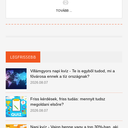
TOVÁBB ...
LEGFRISSEBB
Villámgyors napi kvíz - Te is egyből tudod, mi a
fővárosa ennek a tíz országnak?
2026.08.07
Friss kérdések, friss tudás: mennyit tudsz
megoldani elsőre?
2026.08.07
Napi kvíz - Vajon benne vagy a top 30%-ban, aki