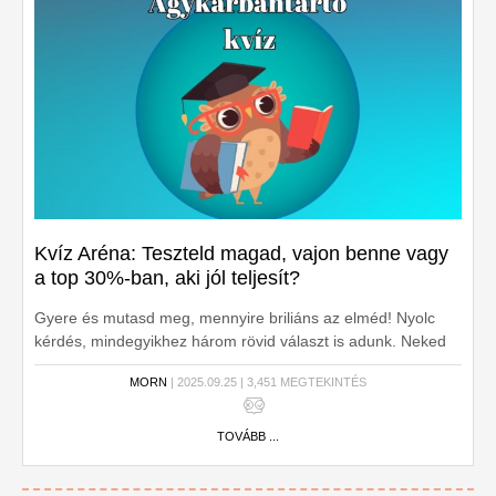
Kvíz Aréna: Teszteld magad, vajon benne vagy
a top 30%-ban, aki jól teljesít?
Gyere és mutasd meg, mennyire briliáns az elméd! Nyolc
kérdés, mindegyikhez három rövid választ is adunk. Neked
csak a jó választ kell kiválasztanod. Kezdhetjük?
MORN
| 2025.09.25 | 3,451 MEGTEKINTÉS
TOVÁBB ...