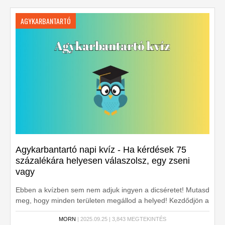
AGYKARBANTARTÓ
Agykarbantartó napi kvíz - Ha kérdések 75
százalékára helyesen válaszolsz, egy zseni
vagy
Ebben a kvízben sem nem adjuk ingyen a dicséretet! Mutasd
meg, hogy minden területen megállod a helyed! Kezdődjön a
kvíz!
MORN
| 2025.09.25 | 3,843 MEGTEKINTÉS