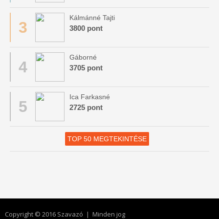
Kálmánné Tajti
3
3800 pont
Gáborné
4
3705 pont
Ica Farkasné
5
2725 pont
TOP 50 MEGTEKINTÉSE
Copyright © 2016 Szavazó | Minden jog