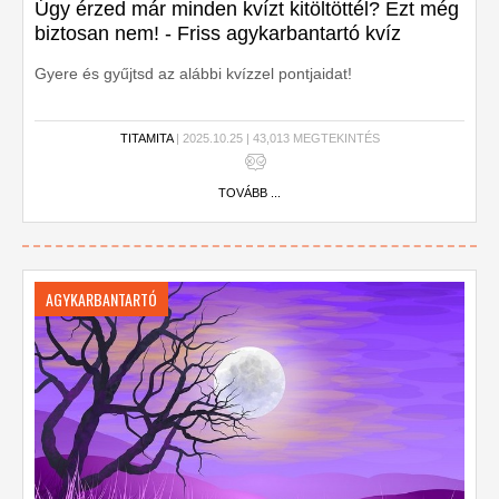
Úgy érzed már minden kvízt kitöltöttél? Ezt még
biztosan nem! - Friss agykarbantartó kvíz
Gyere és gyűjtsd az alábbi kvízzel pontjaidat!
TITAMITA
| 2025.10.25 | 43,013 MEGTEKINTÉS
TOVÁBB ...
AGYKARBANTARTÓ