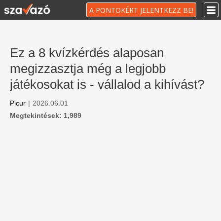
A PONTOKÉRT JELENTKEZZ BE!
Ez a 8 kvízkérdés alaposan
megizzasztja még a legjobb
játékosokat is - vállalod a kihívást?
Picur
|
2026.06.01
Megtekintések: 1,989