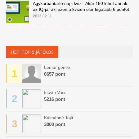
Agykarbantartó napi kvíz - Akár 150 lehet annak
az IQ-ja, aki ezen a kvízen elér legalább 6 pontot
2026.02.11
HETI TOP 5 JÁTÉKOS
Lemur gentle
1
6657 pont
István Vass
2
5216 pont
Kálmánné Tajti
3
3800 pont