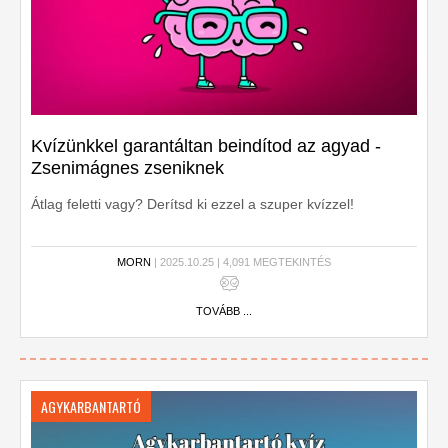
Kvízünkkel garantáltan beindítod az agyad -
Zsenimágnes zseniknek
Átlag feletti vagy? Derítsd ki ezzel a szuper kvízzel!
MORN
| 2025.10.25 | 4,091 MEGTEKINTÉS
TOVÁBB ...
AGYKARBANTARTÓ