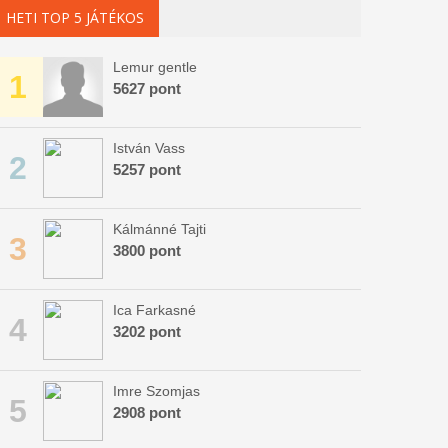
HETI TOP 5 JÁTÉKOS
Lemur gentle
1
5627 pont
István Vass
2
5257 pont
Kálmánné Tajti
3
3800 pont
Ica Farkasné
4
3202 pont
Imre Szomjas
5
2908 pont