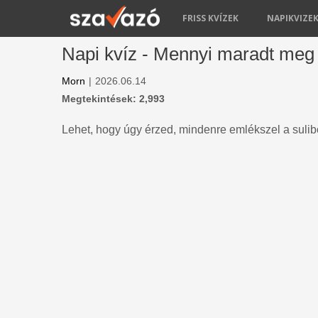
FRISS KVÍZEK
NAPIKVIZE
Napi kvíz - Mennyi maradt meg 
Morn
|
2026.06.14
Megtekintések: 2,993
Lehet, hogy úgy érzed, mindenre emlékszel a sulibó