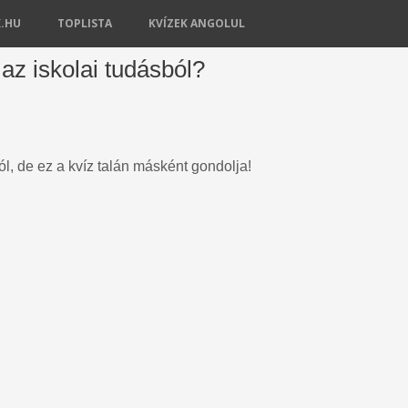
K.HU
TOPLISTA
KVÍZEK ANGOLUL
az iskolai tudásból?
l, de ez a kvíz talán másként gondolja!