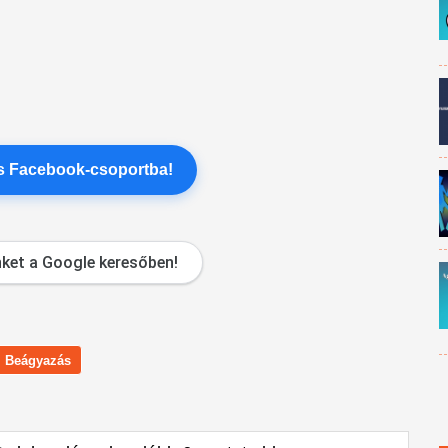
es Facebook-csoportba!
ket a Google keresőben!
Beágyazás