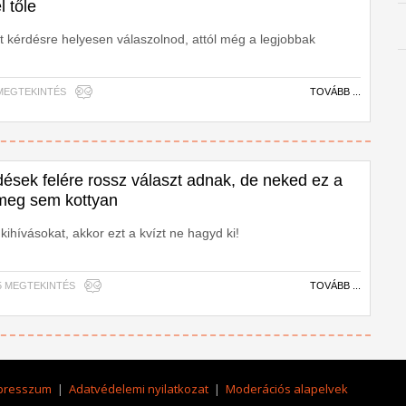
l tőle
at kérdésre helyesen válaszolnod, attól még a legjobbak
68 MEGTEKINTÉS
TOVÁBB ...
dések felére rossz választ adnak, de neked ez a
z meg sem kottyan
kihívásokat, akkor ezt a kvízt ne hagyd ki!
275 MEGTEKINTÉS
TOVÁBB ...
presszum
|
Adatvédelemi nyilatkozat
|
Moderációs alapelvek