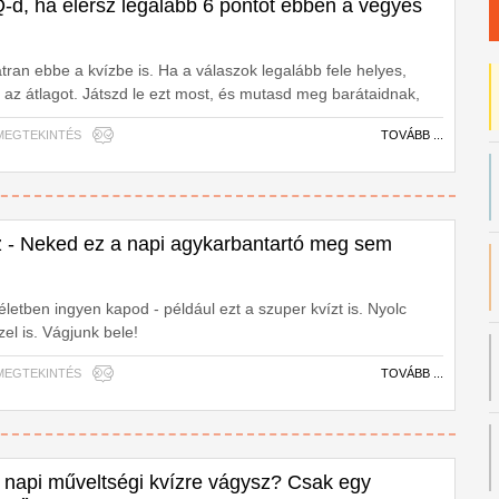
-d, ha elérsz legalább 6 pontot ebben a vegyes
átran ebbe a kvízbe is. Ha a válaszok legalább fele helyes,
d az átlagot. Játszd le ezt most, és mutasd meg barátaidnak,
95 MEGTEKINTÉS
TOVÁBB ...
 - Neked ez a napi agykarbantartó meg sem
életben ingyen kapod - például ezt a szuper kvízt is. Nyolc
el is. Vágjunk bele!
14 MEGTEKINTÉS
TOVÁBB ...
napi műveltségi kvízre vágysz? Csak egy