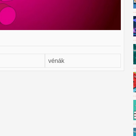
vénák