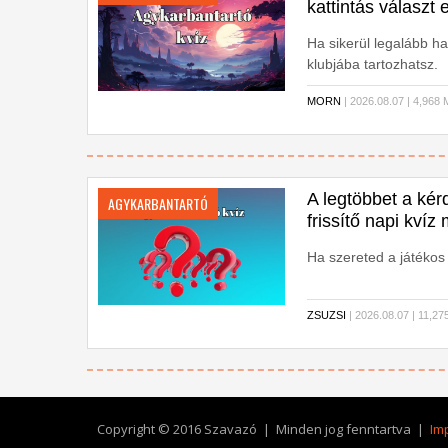
kattintás választ e
Ha sikerül legalább h
klubjába tartozhatsz.
MORN
| 2026.08.07 | 4,9
A legtöbbet a kér
AGYKARBANTARTÓ
frissítő napi kví
Ha szereted a játékos 
ZSUZSI
| 2026.08.07 | 11,
Copyright © 2016 Szavazó | Minden jog fenntartva |
Im