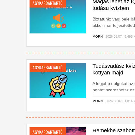
Magas lehet az IQ
AGYKARBANTARTÓ
tudású kvízben
Biztatunk: vágj bele b
akkor már teljesítette
ismerőseidnek!
MORN
| 2026.08.07 | 5,4
Tudásvadász kvíz
AGYKARBANTARTÓ
kottyan majd
A legjobb dolgokat az 
pontot szerezhetsz ezz
MORN
| 2026.08.07 | 1,8
Remekbe szabott 
AGYKARBANTARTÓ