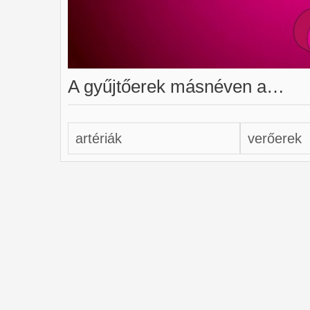
A gyűjtőerek másnéven a…
artériák
verőerek