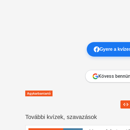
Gyere a kvíz
Kövess bennün
Agykarbantartó
További kvízek, szavazások