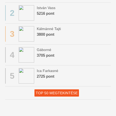
István Vass
2
5216 pont
Kálmánné Tajti
3
3800 pont
Gáborné
4
3705 pont
Ica Farkasné
5
2725 pont
TOP 50 MEGTEKINTÉSE