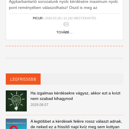
Agykarbantartó sorozatunk nyolc kérdésére maximum nyolc
pont reményében válaszolhatsz! Oszd is meg az
eredményed, hadd lássa a világ, mennyire tájékozott vagy!
PICUR
| 2026.03.28 | 14,192 MEGTEKINTÉS
TOVÁBB ...
LEGFRISSEBB
Ha izgalmas kérdésekre vágysz, akkor ezt a kvízt
nem szabad kihagynod
2026.08.07
A legtöbbet a kérdések felére rossz választ adnak,
de neked ez a frissítő napi kvíz meg sem kottyan