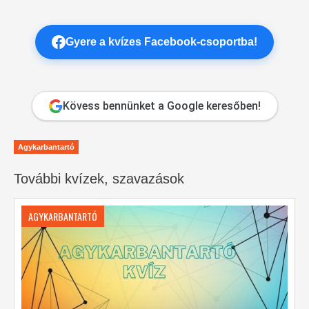
Gyere a kvízes Facebook-csoportba!
Kövess bennünket a Google keresőben!
Agykarbantartó
További kvízek, szavazások
AGYKARBANTARTÓ