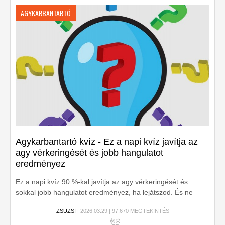
AGYKARBANTARTÓ
Agykarbantartó kvíz - Ez a napi kvíz javítja az
agy vérkeringését és jobb hangulatot
eredményez
Ez a napi kvíz 90 %-kal javítja az agy vérkeringését és
sokkal jobb hangulatot eredményez, ha lejátszod. És ne
feledd, itt minden nap egy ilyen kikapcsolódás vár! Gyere,
ZSUZSI
| 2026.03.29 | 97,670 MEGTEKINTÉS
játssz velünk!