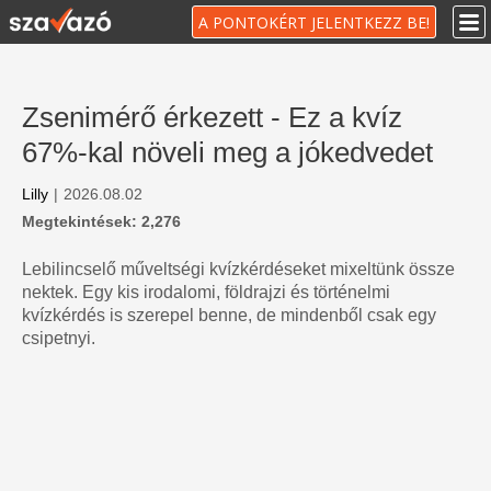
A PONTOKÉRT JELENTKEZZ BE!
Zsenimérő érkezett - Ez a kvíz
67%-kal növeli meg a jókedvedet
Lilly
|
2026.08.02
Megtekintések: 2,276
Lebilincselő műveltségi kvízkérdéseket mixeltünk össze
nektek. Egy kis irodalomi, földrajzi és történelmi
kvízkérdés is szerepel benne, de mindenből csak egy
csipetnyi.