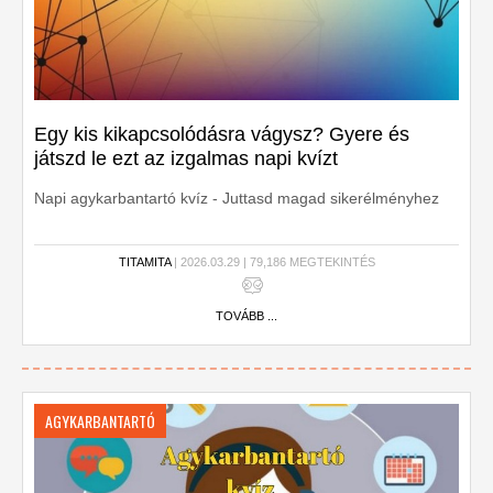
Egy kis kikapcsolódásra vágysz? Gyere és
játszd le ezt az izgalmas napi kvízt
Napi agykarbantartó kvíz - Juttasd magad sikerélményhez
TITAMITA
| 2026.03.29 | 79,186 MEGTEKINTÉS
TOVÁBB ...
AGYKARBANTARTÓ