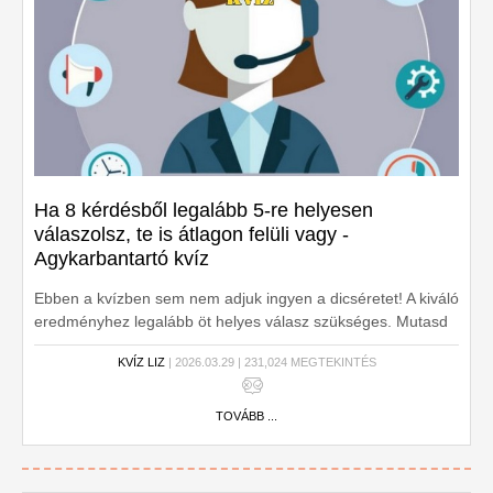
Ha 8 kérdésből legalább 5-re helyesen
válaszolsz, te is átlagon felüli vagy -
Agykarbantartó kvíz
Ebben a kvízben sem nem adjuk ingyen a dicséretet! A kiváló
eredményhez legalább öt helyes válasz szükséges. Mutasd
meg, hogy minden területen megállod a helyed! Kezdődjön a
KVÍZ LIZ
| 2026.03.29 | 231,024 MEGTEKINTÉS
kvíz!
TOVÁBB ...