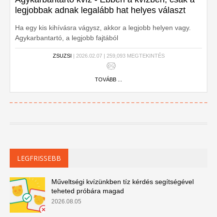
legjobbak adnak legalább hat helyes választ
Ha egy kis kihívásra vágysz, akkor a legjobb helyen vagy.
Agykarbantartó, a legjobb fajtából
ZSUZSI
| 2026.02.07 | 259,093 MEGTEKINTÉS
TOVÁBB ...
LEGFRISSEBB
Műveltségi kvízünkben tíz kérdés segítségével
teheted próbára magad
2026.08.05