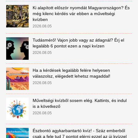
Ki alapított először nyomdát Magyarországon? És
még kilenc kérdés vár ebben a műveltségi
kvízben
2026.08.05
Tudásmérő! Vajon jobb vagy az átlagnál? Érj el
legalább 6 pontot ezen a napi kvízen
2026.08.05
Ha a kérdések legalább felére helyesen
válaszolsz, elégedett lehetsz magaddal!
2026.08.05
Műveltségi kvízből sosem elég. Kattints, és indul
is a következő
2026.08.05
Észbontó agykarbantartó kvíz! - Száz emberből
csak a fele tud 7 pontot elérni ezzel az új kvízzel