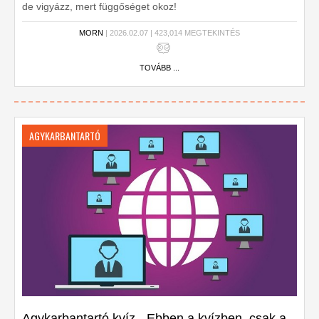
de vigyázz, mert függőséget okoz!
MORN
| 2026.02.07 | 423,014 MEGTEKINTÉS
TOVÁBB ...
AGYKARBANTARTÓ
Agykarbantartó kvíz - Ebben a kvízben, csak a