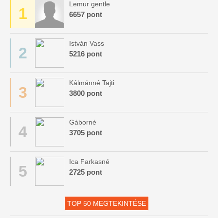
Lemur gentle
1
6657 pont
István Vass
2
5216 pont
Kálmánné Tajti
3
3800 pont
Gáborné
4
3705 pont
Ica Farkasné
5
2725 pont
TOP 50 MEGTEKINTÉSE