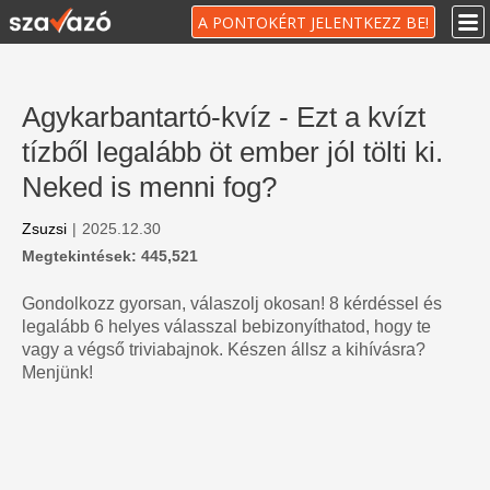
A PONTOKÉRT JELENTKEZZ BE!
Agykarbantartó-kvíz - Ezt a kvízt
tízből legalább öt ember jól tölti ki.
Neked is menni fog?
Zsuzsi
|
2025.12.30
Megtekintések: 445,521
Gondolkozz gyorsan, válaszolj okosan! 8 kérdéssel és
legalább 6 helyes válasszal bebizonyíthatod, hogy te
vagy a végső triviabajnok. Készen állsz a kihívásra?
Menjünk!