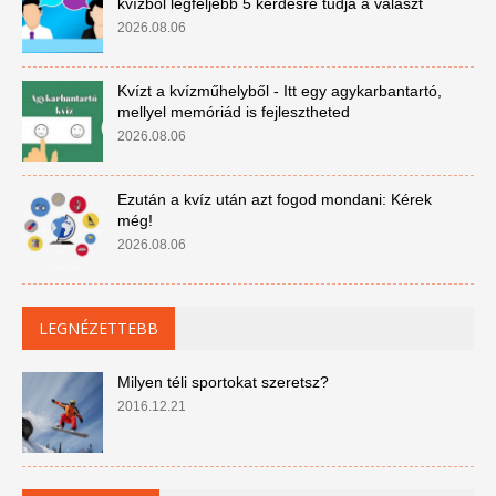
kvízből legfeljebb 5 kérdésre tudja a választ
2026.08.06
Kvízt a kvízműhelyből - Itt egy agykarbantartó,
mellyel memóriád is fejlesztheted
2026.08.06
Ezután a kvíz után azt fogod mondani: Kérek
még!
2026.08.06
LEGNÉZETTEBB
Milyen téli sportokat szeretsz?
2016.12.21