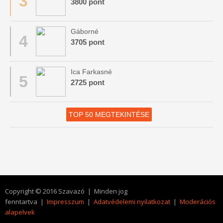
3
3800 pont
Gáborné
4
3705 pont
Ica Farkasné
5
2725 pont
TOP 50 MEGTEKINTÉSE
Copyright © 2016 Szavazó | Minden jog
fenntartva |
Impresszum
|
Adatvédelemi nyilatkozat
|
Moderációs
alapelvek