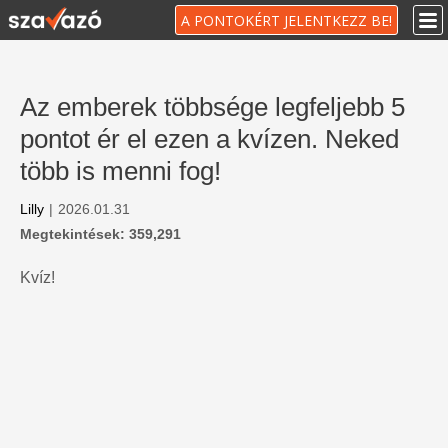
A PONTOKÉRT JELENTKEZZ BE!
Az emberek többsége legfeljebb 5
pontot ér el ezen a kvízen. Neked
több is menni fog!
Lilly
|
2026.01.31
Megtekintések: 359,291
Kvíz!