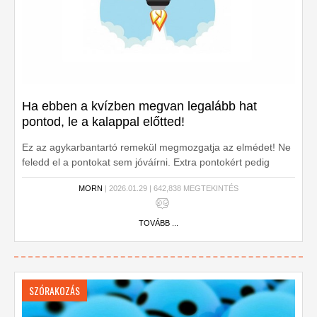
Ha ebben a kvízben megvan legalább hat
pontod, le a kalappal előtted!
Ez az agykarbantartó remekül megmozgatja az elmédet! Ne
feledd el a pontokat sem jóváírni. Extra pontokért pedig
használd a napi kvízlevelet!
MORN
| 2026.01.29 | 642,838 MEGTEKINTÉS
TOVÁBB ...
SZÓRAKOZÁS