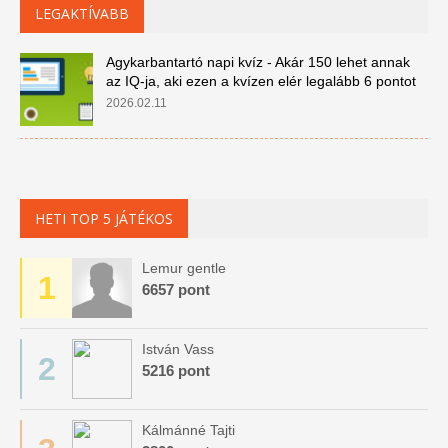
LEGAKTÍVABB
Agykarbantartó napi kvíz - Akár 150 lehet annak
az IQ-ja, aki ezen a kvízen elér legalább 6 pontot
2026.02.11
HETI TOP 5 JÁTÉKOS
Lemur gentle
1
6657 pont
István Vass
2
5216 pont
Kálmánné Tajti