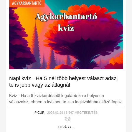
AGYKARBANTARTÓ
Napi kvíz - Ha 5-nél több helyest választ adsz,
te is jobb vagy az átlagnál
Kvíz - Ha a 8 kvízkérdésből legalább 5-re helyesen
válaszolsz, ebben a kvízben te is a legkiválóbbak közé fogsz
tartozni. Készen állsz?
PICUR
| 2026.01.29 | 8,947 MEGTEKINTÉS
TOVÁBB ...