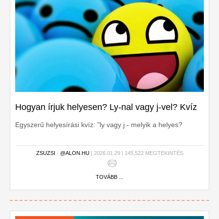
Hogyan írjuk helyesen? Ly-nal vagy j-vel? Kvíz
Egyszerű helyesírási kvíz: "ly vagy j - melyik a helyes?
ZSUZSI
-
@ALON.HU
| 2026.01.29 | 145,522 MEGTEKINTÉS
TOVÁBB ...