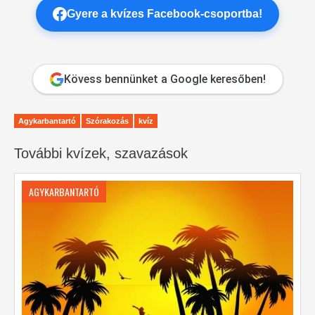
Gyere a kvízes Facebook-csoportba!
Kövess bennünket a Google keresőben!
Agykarbantartó
Szórakozás
kvíz
További kvízek, szavazások
AGYKARBANTARTÓ