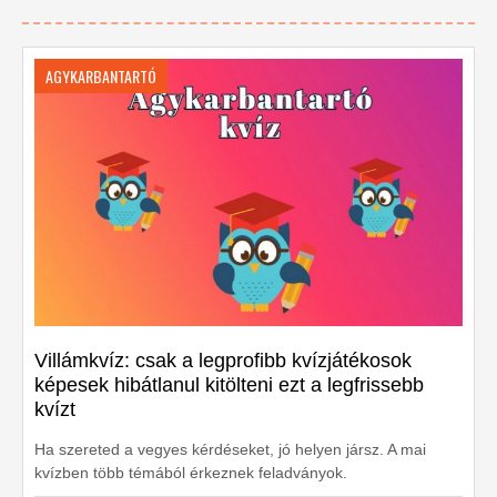
AGYKARBANTARTÓ
Villámkvíz: csak a legprofibb kvízjátékosok
képesek hibátlanul kitölteni ezt a legfrissebb
kvízt
Ha szereted a vegyes kérdéseket, jó helyen jársz. A mai
kvízben több témából érkeznek feladványok.