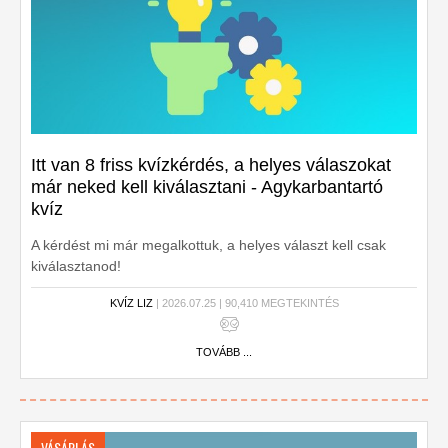
Itt van 8 friss kvízkérdés, a helyes válaszokat
már neked kell kiválasztani - Agykarbantartó
kvíz
A kérdést mi már megalkottuk, a helyes választ kell csak
kiválasztanod!
KVÍZ LIZ
| 2026.07.25 | 90,410 MEGTEKINTÉS
TOVÁBB ...
VÁSÁRLÁS