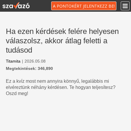
A PONTOKÉRT JELENTKEZZ BE!
Ha ezen kérdések felére helyesen
válaszolsz, akkor átlag feletti a
tudásod
Titamita
|
2026.05.08
Megtekintések: 346,890
Ez a kvíz most nem annyira könnyű, legalábbis mi
elvéreztünk néhány kérdésen. Te hogyan teljesítesz?
Oszd meg!