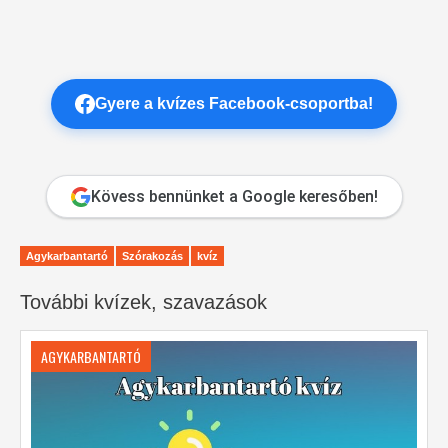
Gyere a kvízes Facebook-csoportba!
Kövess bennünket a Google keresőben!
Agykarbantartó
Szórakozás
kvíz
További kvízek, szavazások
AGYKARBANTARTÓ