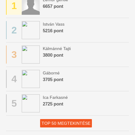
1
6657 pont
István Vass
2
5216 pont
Kálmánné Tajti
3
3800 pont
Gáborné
4
3705 pont
Ica Farkasné
5
2725 pont
TOP 50 MEGTEKINTÉSE