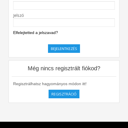
Jelszó
Elfelejtetted a jelszavad?
BEJELENTKEZÉS
Még nincs regisztrált fiókod?
Regisztrálhatsz hagyományos módon itt!
REGISZTRÁCIÓ