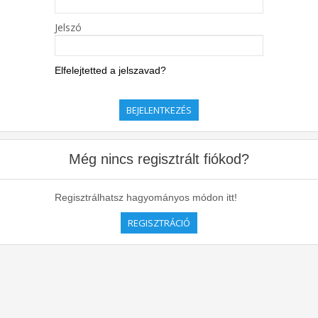
Jelszó
Elfelejtetted a jelszavad?
BEJELENTKEZÉS
Még nincs regisztrált fiókod?
Regisztrálhatsz hagyományos módon itt!
REGISZTRÁCIÓ