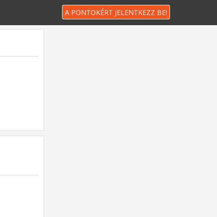
A PONTOKÉRT JELENTKEZZ BE!