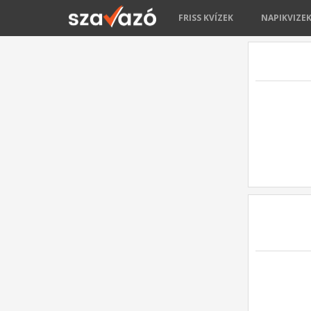
FRISS KVÍZEK
NAPIKVIZE