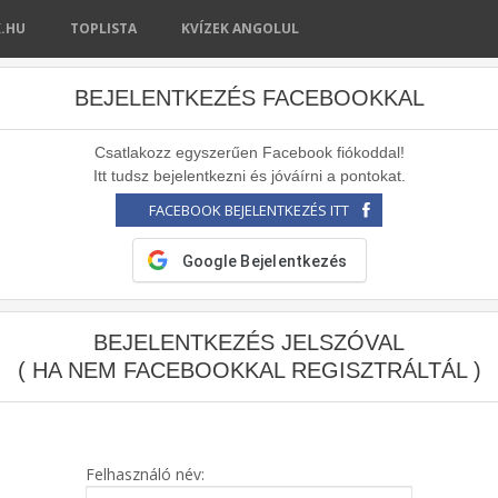
K.HU
TOPLISTA
KVÍZEK ANGOLUL
BEJELENTKEZÉS FACEBOOKKAL
Csatlakozz egyszerűen Facebook fiókoddal!
Itt tudsz bejelentkezni és jóváírni a pontokat.
FACEBOOK BEJELENTKEZÉS ITT
Google Bejelentkezés
BEJELENTKEZÉS JELSZÓVAL
( HA NEM FACEBOOKKAL REGISZTRÁLTÁL )
Felhasználó név: