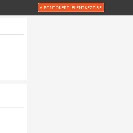
A PONTOKÉRT JELENTKEZZ BE!