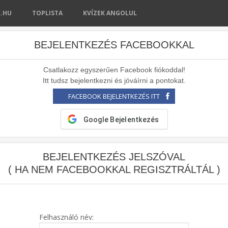
K.HU
TOPLISTA
KVÍZEK ANGOLUL
BEJELENTKEZÉS FACEBOOKKAL
Csatlakozz egyszerűen Facebook fiókoddal!
Itt tudsz bejelentkezni és jóváírni a pontokat.
FACEBOOK BEJELENTKEZÉS ITT
Google Bejelentkezés
BEJELENTKEZÉS JELSZÓVAL
( HA NEM FACEBOOKKAL REGISZTRÁLTÁL )
Felhasználó név: