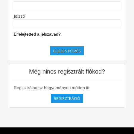
Jelszó
Elfelejtetted a jelszavad?
BEJELENTKEZÉS
Még nincs regisztrált fiókod?
Regisztrálhatsz hagyományos módon itt!
REGISZTRÁCIÓ