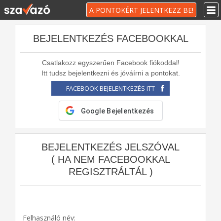
A PONTOKÉRT JELENTKEZZ BE!
BEJELENTKEZÉS FACEBOOKKAL
Csatlakozz egyszerűen Facebook fiókoddal!
Itt tudsz bejelentkezni és jóváírni a pontokat.
FACEBOOK BEJELENTKEZÉS ITT
Google Bejelentkezés
BEJELENTKEZÉS JELSZÓVAL
( HA NEM FACEBOOKKAL
REGISZTRÁLTÁL )
Felhasználó név: