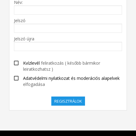
Név:
e-mail címmel tud majd bejelentkezni!
Jelszó
A jelszó legalább 6 maximum 15 karakter hosszú lehet!
Jelszó újra
Kvízlevél
feliratkozás ( később bármikor
leiratkozhatsz )
Adatvédelmi nyilatkozat és moderációs alapelvek
elfogadása
REGISZTRÁLOK