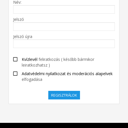
Név:
e-mail címmel tud majd bejelentkezni!
Jelszó
A jelszó legalább 6 maximum 15 karakter hosszú lehet!
Jelszó újra
Kvízlevél
feliratkozás ( később bármikor
leiratkozhatsz )
Adatvédelmi nyilatkozat és moderációs alapelvek
elfogadása
REGISZTRÁLOK