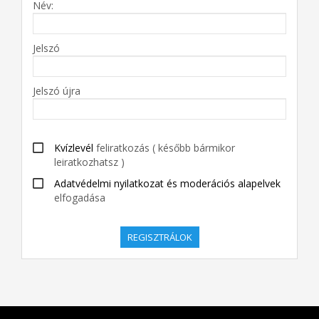
Név:
e-mail címmel tud majd bejelentkezni!
Jelszó
A jelszó legalább 6 maximum 15 karakter hosszú lehet!
Jelszó újra
Kvízlevél
feliratkozás ( később bármikor
leiratkozhatsz )
Adatvédelmi nyilatkozat és moderációs alapelvek
elfogadása
REGISZTRÁLOK