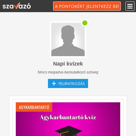
A PONTOKÉRT JELENTKEZZ BE!
Napi kvízek
Nincs megadva bemutatkozó szöveg
FELIRATKOZÁS
AGYKARBANTARTÓ