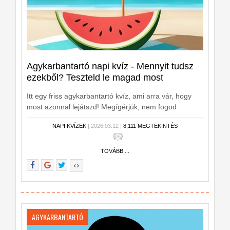
Agykarbantartó napi kvíz - Mennyit tudsz
ezekből? Teszteld le magad most
Itt egy friss agykarbantartó kvíz, ami arra vár, hogy
most azonnal lejátszd! Megígérjük, nem fogod
megbánni: kikapcsol és szórakoztat!
NAPI KVÍZEK
| 2026.03.12 |
8,111 MEGTEKINTÉS
TOVÁBB ...
AGYKARBANTARTÓ