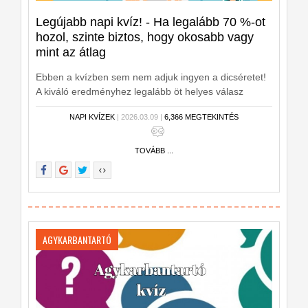
Legújabb napi kvíz! - Ha legalább 70 %-ot
hozol, szinte biztos, hogy okosabb vagy
mint az átlag
Ebben a kvízben sem nem adjuk ingyen a dicséretet!
A kiváló eredményhez legalább öt helyes válasz
szükséges. Mutasd meg, hogy minden területen
NAPI KVÍZEK
| 2026.03.09 |
6,366 MEGTEKINTÉS
megállod a helyed! Kezdődjön a kvíz!
TOVÁBB ...
AGYKARBANTARTÓ