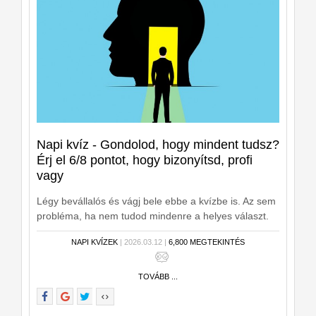
Napi kvíz - Gondolod, hogy mindent tudsz?
Érj el 6/8 pontot, hogy bizonyítsd, profi
vagy
Légy bevállalós és vágj bele ebbe a kvízbe is. Az sem
probléma, ha nem tudod mindenre a helyes választ.
Játszd le még egyszer és másodszorra már biztos
NAPI KVÍZEK
| 2026.03.12 |
6,800 MEGTEKINTÉS
nem hibázol.
TOVÁBB ...