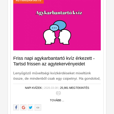
Friss napi agykarbantartó kvíz érkezett -
Tartsd frissen az agytekervényeidet
Lenyűgöző műveltségi kvízkérdéseket mixeltünk
össze, de mindenből csak egy csipetnyi. Ha gondolod,
vágjunk is bele rögtön!
NAPI KVÍZEK
| 2026.03.08 |
25,981 MEGTEKINTÉS
TOVÁBB ...