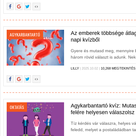
Az emberek többsége átlag
AGYKARBANTARTÓ
napi kvízből
Gyere és mutasd meg, mennyire b
három rövid választ is adunk. Nek
LILLY
| 2025.10.02 |
10,268 MEGTEKINTÉS
Agykarbantartó kvíz: Muta
OKTATÁS
felére helyesen válaszolsz
Tíz kérdés vár válaszra, helyes vá
feledd, melyet a postaládádban tal