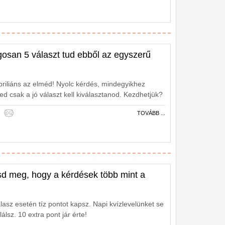
osan 5 választ tud ebből az egyszerű
riliáns az elméd! Nyolc kérdés, mindegyikhez
ed csak a jó választ kell kiválasztanod. Kezdhetjük?
TOVÁBB ...
sd meg, hogy a kérdések több mint a
lasz esetén tíz pontot kapsz. Napi kvízlevelünket se
álsz. 10 extra pont jár érte!