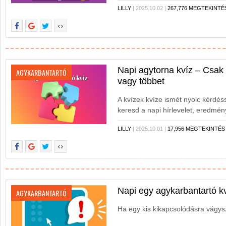
LILLY
| 2025.10.02 |
267,776 MEGTEKINTÉ
Napi agytorna kvíz – Csak 
AGYKARBANTARTÓ
vagy többet
A kvízek kvíze ismét nyolc kérdés
keresd a napi hírlevelet, eredmén
Legyél te is toplistás!
LILLY
| 2025.10.01 |
17,956 MEGTEKINTÉS
Napi egy agykarbantartó kv
AGYKARBANTARTÓ
Ha egy kis kikapcsolódásra vágysz,