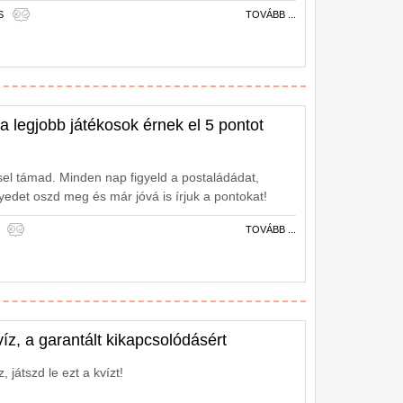
S
TOVÁBB ...
a legjobb játékosok érnek el 5 pontot
sel támad. Minden nap figyeld a postaládádat,
yedet oszd meg és már jóvá is írjuk a pontokat!
TOVÁBB ...
íz, a garantált kikapcsolódásért
 játszd le ezt a kvízt!