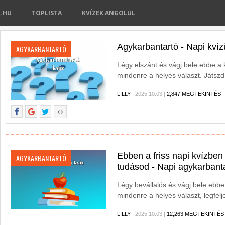
K.HU
TOPLISTA
KVÍZEK ANGOLUL
Agykarbantartó - Napi kvíz
AGYKARBANTARTÓ
Légy elszánt és vágj bele ebbe a
mindenre a helyes választ. Játsz
hibázol egyszer sem.
LILLY
| 2025.10.03 |
2,847 MEGTEKINTÉS
Ebben a friss napi kvízben
AGYKARBANTARTÓ
tudásod - Napi agykarbanta
Légy bevállalós és vágj bele ebb
mindenre a helyes választ, legfelj
LILLY
| 2025.10.03 |
12,263 MEGTEKINTÉS