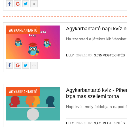
Agykarbantartó napi kvíz 
AGYKARBANTARTÓ
Ha szereted a játékos kihívásokat,
LILLY
| 2025.10.03 |
3,595 MEGTEKINTÉS
Agykarbantartó kvíz - Pihe
AGYKARBANTARTÓ
izgalmas szellemi torna
Napi kvíz, mely feldobja a napod 
LILLY
| 2025.10.02 |
9,471 MEGTEKINTÉS