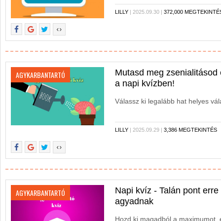
LILLY
| 2025.09.30 |
372,000 MEGTEKINTÉ
Mutasd meg zsenialitásod 
AGYKARBANTARTÓ
a napi kvízben!
Válassz ki legalább hat helyes vál
LILLY
| 2025.09.29 |
3,386 MEGTEKINTÉS
Napi kvíz - Talán pont erre
AGYKARBANTARTÓ
agyadnak
Hozd ki magadból a maximumot, 