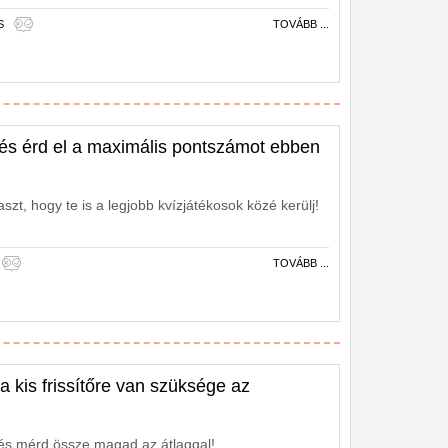
S
TOVÁBB ...
és érd el a maximális pontszámot ebben
aszt, hogy te is a legjobb kvízjátékosok közé kerülj!
TOVÁBB ...
 a kis frissítőre van szüksége az
és mérd össze magad az átlaggal!