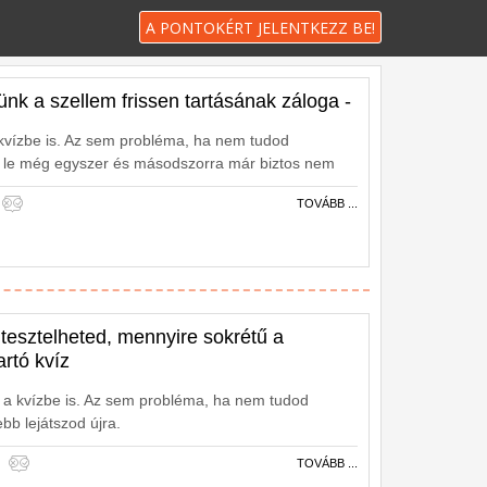
A PONTOKÉRT JELENTKEZZ BE!
ünk a szellem frissen tartásának záloga -
 kvízbe is. Az sem probléma, ha nem tudod
d le még egyszer és másodszorra már biztos nem
TOVÁBB ...
 tesztelheted, mennyire sokrétű a
rtó kvíz
e a kvízbe is. Az sem probléma, ha nem tudod
ebb lejátszod újra.
TOVÁBB ...