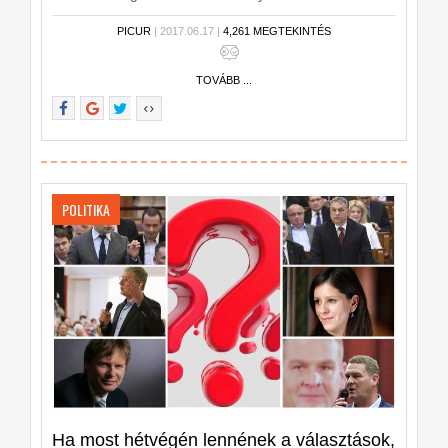
a nyereményhez, ill. a főnyereményhez? Kvízünkben
PICUR
| 2017.06.17 |
4,261 MEGTEKINTÉS
kipróbálhatod mennyire ismered a
nyereményjátékokat.
TOVÁBB ...
POLITIKA
Ha most hétvégén lennének a választások,