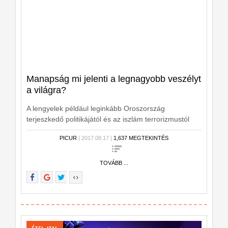
Manapság mi jelenti a legnagyobb veszélyt
a világra?
A lengyelek például leginkább Oroszország
terjeszkedő politikájától és az iszlám terrorizmustól
tartanak, de az utóbbit inkább az Európai Unió
PICUR
| 2017.08.17 |
1,637 MEGTEKINTÉS
számára tartják veszélyesnek - derül ki egy lengyel
napilapban közölt felmérésből. (Forrás:MTI)
TOVÁBB ...