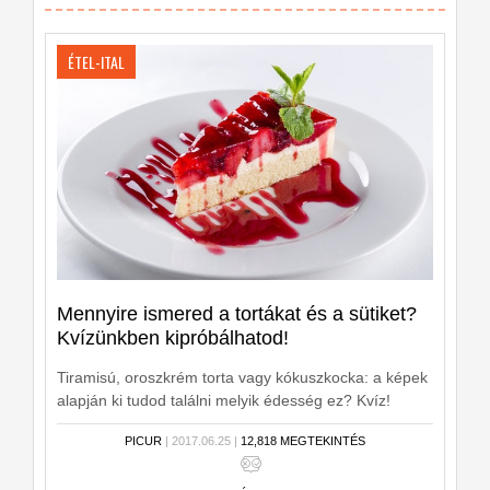
ÉTEL-ITAL
Mennyire ismered a tortákat és a sütiket?
Kvízünkben kipróbálhatod!
Tiramisú, oroszkrém torta vagy kókuszkocka: a képek
alapján ki tudod találni melyik édesség ez? Kvíz!
PICUR
| 2017.06.25 |
12,818 MEGTEKINTÉS