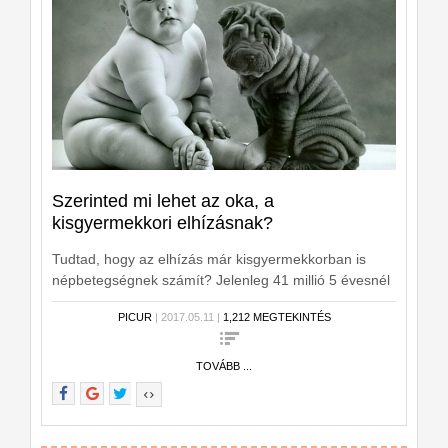
Szerinted mi lehet az oka, a
kisgyermekkori elhízásnak?
Tudtad, hogy az elhízás már kisgyermekkorban is
népbetegségnek számít? Jelenleg 41 millió 5 évesnél
fiatalabb gyermek túlsúlyos vagy elhízott világszerte,
PICUR
| 2017.05.11 |
1,212 MEGTEKINTÉS
az Egészségügyi Világszervezet (WHO) szerint pedig
ez a szám 2025-re megduplázódhat. A magyar szülők
sem elég tudatosak, ha megelőzésről van szó:
TOVÁBB ...
minden harmadik 1-3 éves gyermek rendszeresen
kap olyan ételt, ami felnőttek számára készült, és a
maximálisan ajánlott cukormennyiség több mint
másfélszeresét fogyasztják minden nap.