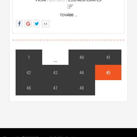
PICUR
| 2017.04.27 |
2,133 MEGTEKINTÉS
TOVÁBB ...
1
40
41
...
42
43
44
45
46
47
48