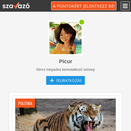
A PONTOKÉRT JELENTKEZZ BE!
Picur
Nincs megadva bemutatkozó szöveg
FELIRATKOZÁS
POLITIKA