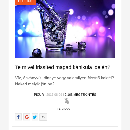
ÉTEL-ITAL
Te mivel frissíted magad kánikula idején?
Víz, ásványvíz, dinnye vagy valamilyen frissítő koktél?
Neked melyik jön be?
PICUR
| 2017.08.09 |
2,163 MEGTEKINTÉS
TOVÁBB ...