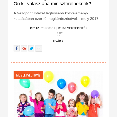
Ön kit választana miniszterelnöknek?
A Nézőpont Intézet legfrissebb közvélemény-
kutatásában ezer fő megkérdezésével, - mely 2017.
június 6-8. között készült -, az emberek 43 százaléka
PICUR
| 2017.06.11 |
12,166 MEGTEKINTÉS
Orbán Viktort választaná miniszterelnöknek. (Forrás:
MTI)
TOVÁBB ...
MŰVELTSÉGI KVÍZ