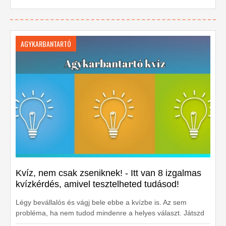
AGYKARBANTARTÓ
Kvíz, nem csak zseniknek! - Itt van 8 izgalmas
kvízkérdés, amivel tesztelheted tudásod!
Légy bevállalós és vágj bele ebbe a kvízbe is. Az sem
probléma, ha nem tudod mindenre a helyes választ. Játszd
le még egyszer és másodszorra már biztos nem hibázol.