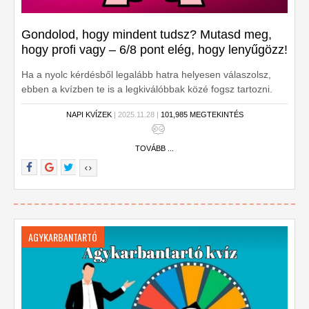
Gondolod, hogy mindent tudsz? Mutasd meg,
hogy profi vagy – 6/8 pont elég, hogy lenyűgözz!
Ha a nyolc kérdésből legalább hatra helyesen válaszolsz,
ebben a kvízben te is a legkiválóbbak közé fogsz tartozni.
Készen állsz?
NAPI KVÍZEK
| 2025.11.28 |
101,985 MEGTEKINTÉS
TOVÁBB ...
AGYKARBANTARTÓ