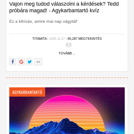
Vajon meg tudod válaszolni a kérdések? Tedd
próbára magad! - Agykarbantartó kvíz
Ez a kihívás, amire mai nap vágytál!
TITAMITA
| 2025.11.27 |
65,287 MEGTEKINTÉS
TOVÁBB ...
AGYKARBANTARTÓ