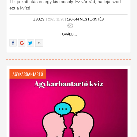
Tíz jó kattintás és egy kis mosoly. Ez vár rád, ha lejátszod
ezt a kvízt!
ZSUZSI
| 2025.11.28 |
190,644 MEGTEKINTÉS
TOVÁBB ...
AGYKARBANTARTÓ