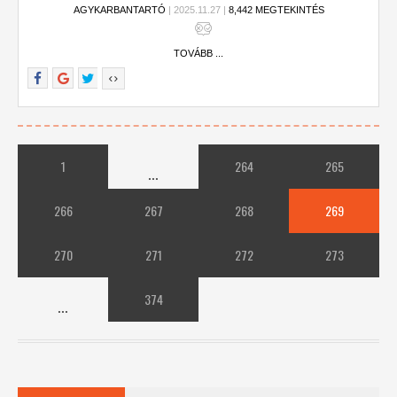
AGYKARBANTARTÓ
| 2025.11.27 |
8,442 MEGTEKINTÉS
TOVÁBB ...
1
264
265
...
266
267
268
269
270
271
272
273
374
...