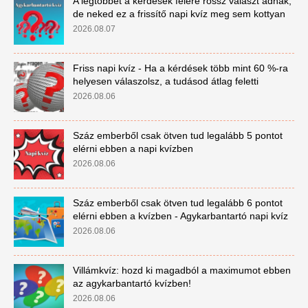
A legtöbbet a kérdések felére rossz választ adnak,
de neked ez a frissítő napi kvíz meg sem kottyan
2026.08.07
Friss napi kvíz - Ha a kérdések több mint 60 %-ra
helyesen válaszolsz, a tudásod átlag feletti
2026.08.06
Száz emberből csak ötven tud legalább 5 pontot
elérni ebben a napi kvízben
2026.08.06
Száz emberből csak ötven tud legalább 6 pontot
elérni ebben a kvízben - Agykarbantartó napi kvíz
2026.08.06
Villámkvíz: hozd ki magadból a maximumot ebben
az agykarbantartó kvízben!
2026.08.06