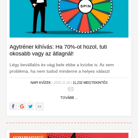
Agytréner kihívás: Ha 70%-ot hozol, tuti
okosabb vagy az átlagnál!
Légy bevállalós és vágj bele ebbe a kvízbe is. Az sem
probléma, ha nem tudod mindenre a helyes választ
NAPI KVÍZEK
| 2025.11.28 |
11,232 MEGTEKINTÉS
TOVÁBB ...
AGYKARBANTARTÓ