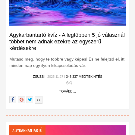
Agykarbantartó kvíz - A legtöbben 5 jó válasznál
többet nem adnak ezekre az egyszerű
kérdésekre
Mutasd meg, hogy te többre vagy képes! És ne felejtsd el, itt
minden nap egy ilyen kikapcsolódás vár.
ZSUZSI
| 2025.11.27 |
348,337 MEGTEKINTÉS
TOVÁBB ...
AGYKARBANTARTÓ