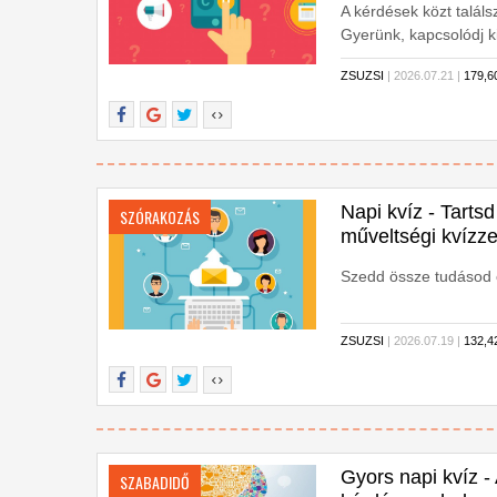
A kérdések közt találsz
Gyerünk, kapcsolódj k
ZSUZSI
| 2026.07.21 |
179,
Napi kvíz - Tarts
SZÓRAKOZÁS
műveltségi kvízze
Szedd össze tudásod é
ZSUZSI
| 2026.07.19 |
132,
Gyors napi kvíz 
SZABADIDŐ