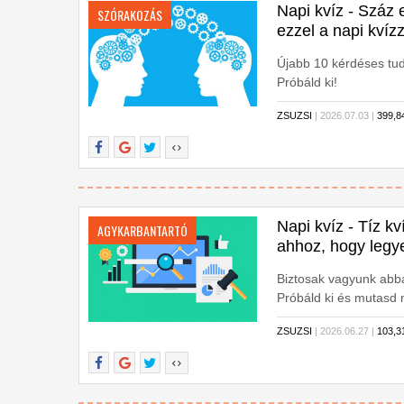
Napi kvíz - Száz 
SZÓRAKOZÁS
ezzel a napi kvízz
Újabb 10 kérdéses tu
Próbáld ki!
ZSUZSI
| 2026.07.03 |
399,
Napi kvíz - Tíz k
AGYKARBANTARTÓ
ahhoz, hogy legy
Biztosak vagyunk abba
Próbáld ki és mutasd
ZSUZSI
| 2026.06.27 |
103,