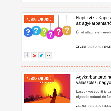
Napi kvíz - Kapcso
AGYKARBANTARTÓ
az agykarbantart
Érj el átlag feletti e
ZSUZSI
| 2026.06.02 |
104,
Agykarbantartó na
AGYKARBANTARTÓ
válaszolsz, nagy
Lássuk veszed itt is
elgondolkodtató és fu
lehet túljárni. Próbál
ZSUZSI
| 2026.05.27 |
263,