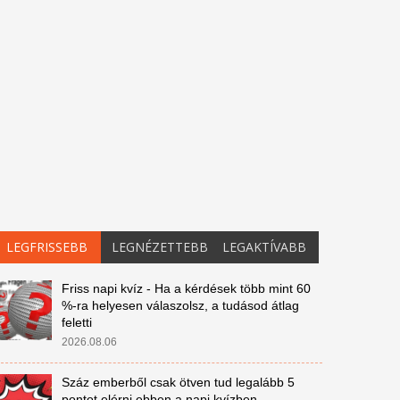
LEGFRISSEBB
LEGNÉZETTEBB
LEGAKTÍVABB
Friss napi kvíz - Ha a kérdések több mint 60
%-ra helyesen válaszolsz, a tudásod átlag
feletti
2026.08.06
Száz emberből csak ötven tud legalább 5
pontot elérni ebben a napi kvízben