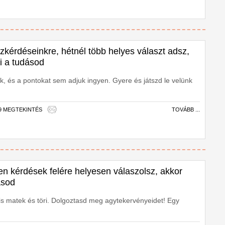
ízkérdéseinkre, hétnél több helyes választ adsz,
ti a tudásod
, és a pontokat sem adjuk ingyen. Gyere és játszd le velünk
59 MEGTEKINTÉS
TOVÁBB ...
en kérdések felére helyesen válaszolsz, akkor
dásod
kis matek és töri. Dolgoztasd meg agytekervényeidet! Egy