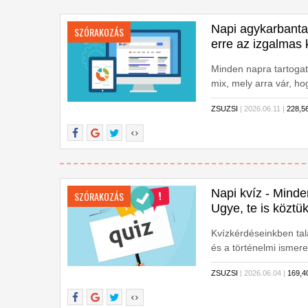
Napi agykarbantar
SZÓRAKOZÁS
erre az izgalmas 
Minden napra tartogat
mix, mely arra vár, ho
ZSUZSI
| 2026.06.11 |
228,
Napi kvíz - Minde
SZÓRAKOZÁS
Ugye, te is köztü
Kvízkérdéseinkben talá
és a történelmi ismere
ZSUZSI
| 2026.06.04 |
169,