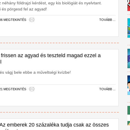
 néhány földrajzi kérdést, egy kis biológiát és nyelvtant.
i és pörgesd fel az agyad!
606 MEGTEKINTÉS
TOVÁBB ...
d frissen az agyad és teszteld magad ezzel a
l
s vágj bele ebbe a műveltségi kvízbe!
421 MEGTEKINTÉS
TOVÁBB ...
- Az emberek 20 százaléka tudja csak az összes