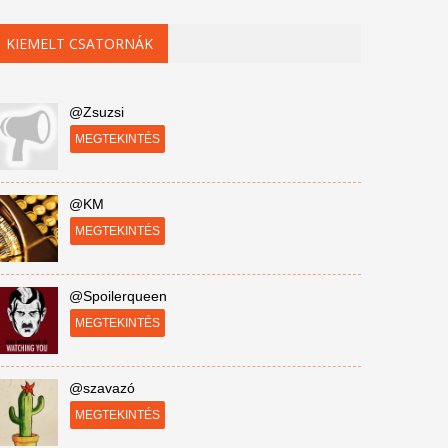
KIEMELT CSATORNÁK
@Zsuzsi
MEGTEKINTÉS
@KM
MEGTEKINTÉS
@Spoilerqueen
MEGTEKINTÉS
@szavazó
MEGTEKINTÉS