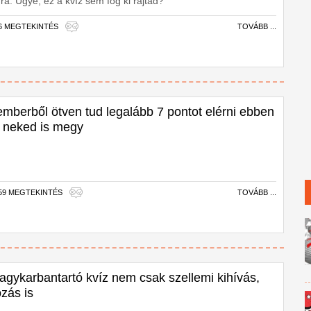
a. Ugye, ez a kvíz sem fog ki rajtad?
56 MEGTEKINTÉS
TOVÁBB ...
emberből ötven tud legalább 7 pontot elérni ebben
, neked is megy
059 MEGTEKINTÉS
TOVÁBB ...
 agykarbantartó kvíz nem csak szellemi kihívás,
zás is