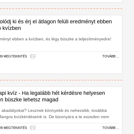
lódj ki és érj el átlagon felüli eredményt ebben
ó kvízben
redményt ebben a kvízben, és légy büszke a teljesítményedre!
839 MEGTEKINTÉS
TOVÁBB ...
pi kvíz - Ha legalább hét kérdésre helyesen
on büszke lehetsz magad
 az akadályokat? Lesznek könnyebb és nehezebb, továbbá
rfangos kvízkérdéseink is. De bizonyára a te eszeden nem
d ki, hogy megtudd!
628 MEGTEKINTÉS
TOVÁBB ...