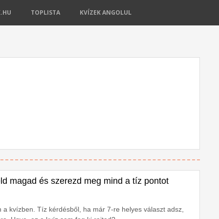
K.HU
TOPLISTA
KVÍZEK ANGOLUL
eld magad és szerezd meg mind a tíz pontot
a kvízben. Tíz kérdésből, ha már 7-re helyes választ adsz,