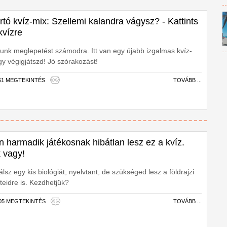
tó kvíz-mix: Szellemi kalandra vágysz? - Kattints
kvízre
unk meglepetést számodra. Itt van egy újabb izgalmas kvíz-
gy végigjátszd! Jó szórakozást!
561 MEGTEKINTÉS
TOVÁBB ...
n harmadik játékosnak hibátlan lesz ez a kvíz.
k vagy!
lsz egy kis biológiát, nyelvtant, de szükséged lesz a földrajzi
teidre is. Kezdhetjük?
405 MEGTEKINTÉS
TOVÁBB ...