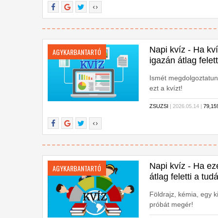
Napi kvíz - Ha kv
AGYKARBANTARTÓ
igazán átlag felet
Ismét megdolgoztatunk
ezt a kvízt!
ZSUZSI
| 2026.05.14 |
79,1
Napi kvíz - Ha ez
AGYKARBANTARTÓ
átlag feletti a tu
Földrajz, kémia, egy 
próbát megér!