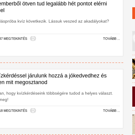
emberből ötven tud legalább hét pontot elérni
el
dáspróba kvíz következik. Lássuk veszed az akadályokat?
847 MEGTEKINTÉS
TOVÁBB ...
vízkérdéssel járulunk hozzá a jókedvedhez és
en mit megosztanod
n, hogy kvízkérdéseink többségére tudod a helyes választ.
 meg!
318 MEGTEKINTÉS
TOVÁBB ...