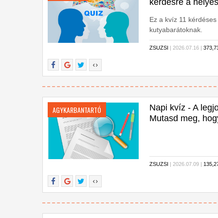
kérdésre a helyes
Ez a kvíz 11 kérdéses l
kutyabarátoknak.
ZSUZSI
| 2026.07.16 |
373,
Napi kvíz - A leg
AGYKARBANTARTÓ
Mutasd meg, hog
ZSUZSI
| 2026.07.09 |
135,