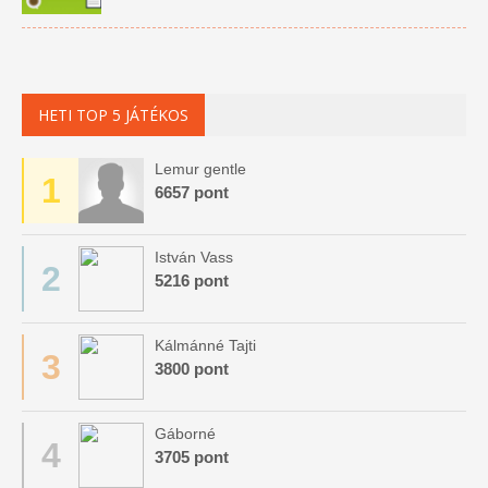
HETI TOP 5 JÁTÉKOS
Lemur gentle
1
6657 pont
István Vass
2
5216 pont
Kálmánné Tajti
3
3800 pont
Gáborné
4
3705 pont