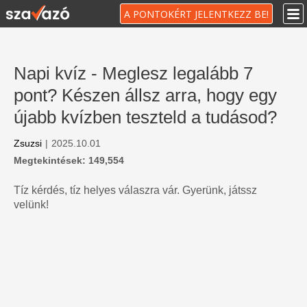
A PONTOKÉRT JELENTKEZZ BE!
Napi kvíz - Meglesz legalább 7
pont? Készen állsz arra, hogy egy
újabb kvízben teszteld a tudásod?
Zsuzsi
|
2025.10.01
Megtekintések: 149,554
Tíz kérdés, tíz helyes válaszra vár. Gyerünk, játssz
velünk!