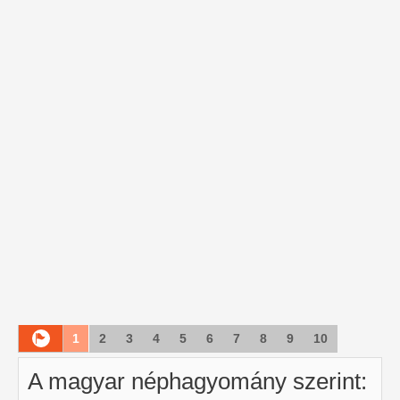
1
2
3
4
5
6
7
8
9
10
A magyar néphagyomány szerint: