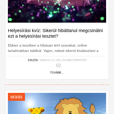
Helyesírási kvíz: Sikerül hibátlanul megcsinálni
ezt a helyesírási tesztet?
Ebben a tesztben a hibásan leírt szavakat, online
tartalmakban találtuk. Vajon, neked sikerül kiválasztani a
helyes választ?
ZSUZSI
| 2026.01.17 | 191,174 MEGTEKINTÉS
TOVÁBB ...
OKTATÁS