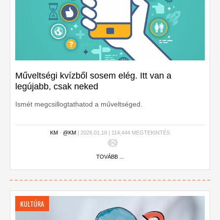
Műveltségi kvízből sosem elég. Itt van a
legújabb, csak neked
Ismét megcsillogtathatod a műveltséged.
KM
-
@KM
| 2026.01.18 | 114,444 MEGTEKINTÉS
TOVÁBB ...
KULTÚRA