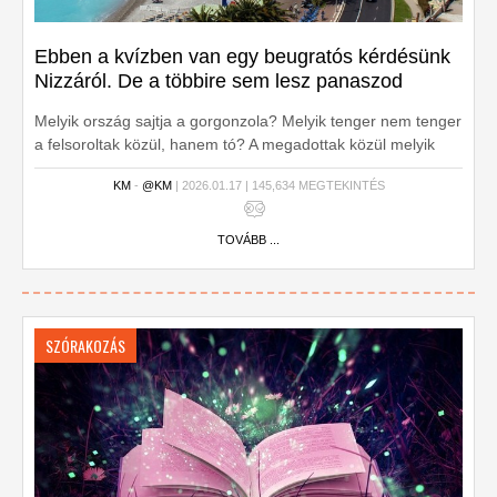
Ebben a kvízben van egy beugratós kérdésünk
Nizzáról. De a többire sem lesz panaszod
Melyik ország sajtja a gorgonzola? Melyik tenger nem tenger
a felsoroltak közül, hanem tó? A megadottak közül melyik
húsétel készül a saját zsírjával? A változatosság garantált.
KM
-
@KM
| 2026.01.17 | 145,634 MEGTEKINTÉS
TOVÁBB ...
SZÓRAKOZÁS