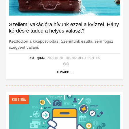
Szellemi vakációra hívunk ezzel a kvízzel. Hány
kérdésre tudod a helyes választ?
Kezdődjön a kikapcsolódás. Szerintünk ezúttal sem fogsz
szégyent vallani.
KM
-
@KM
| 2026.01.20 | 106,702 MEGTEKINTÉS
TOVÁBB ...
KULTÚRA