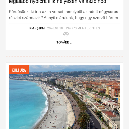
legalább nyolcra illik helyesen válaszolnod
Kérdésünk: ki írta azt a verset, amelyből az adott négysoros
részlet származik? Annyit elárulunk, hogy egy szerző három
verssel is szerepel kvízünkben.
KM
-
@KM
| 2026.01.18 | 139,773 MEGTEKINTÉS
TOVÁBB ...
KULTÚRA