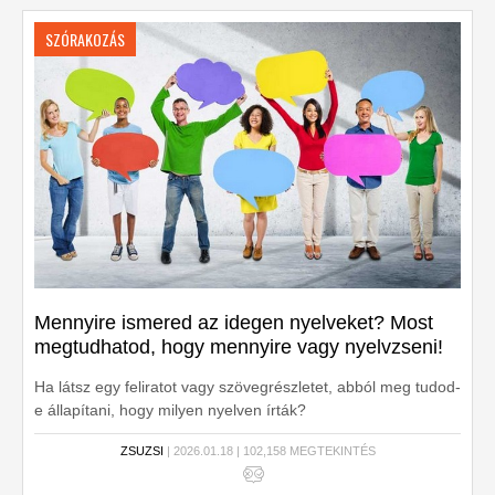
SZÓRAKOZÁS
Mennyire ismered az idegen nyelveket? Most
megtudhatod, hogy mennyire vagy nyelvzseni!
Ha látsz egy feliratot vagy szövegrészletet, abból meg tudod-
e állapítani, hogy milyen nyelven írták?
ZSUZSI
| 2026.01.18 | 102,158 MEGTEKINTÉS