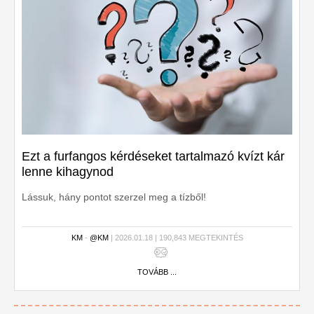
Ezt a furfangos kérdéseket tartalmazó kvízt kár
lenne kihagynod
Lássuk, hány pontot szerzel meg a tízből!
KM
-
@KM
| 2026.01.18 | 190,843 MEGTEKINTÉS
TOVÁBB ...