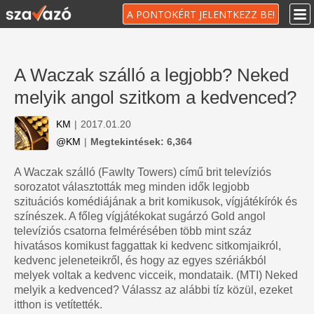
A PONTOKÉRT JELENTKEZZ BE!
A Waczak szálló a legjobb? Neked
melyik angol szitkom a kedvenced?
KM
|
2017.01.20
@KM
|
Megtekintések: 6,364
A Waczak szálló (Fawlty Towers) című brit televíziós
sorozatot választották meg minden idők legjobb
szituációs komédiájának a brit komikusok, vígjátékírók és
színészek. A főleg vígjátékokat sugárzó Gold angol
televíziós csatorna felmérésében több mint száz
hivatásos komikust faggattak ki kedvenc sitkomjaikról,
kedvenc jeleneteikről, és hogy az egyes szériákból
melyek voltak a kedvenc vicceik, mondataik. (MTI) Neked
melyik a kedvenced? Válassz az alábbi tíz közül, ezeket
itthon is vetítették.