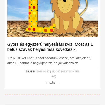
Gyors és egyszerű helyesírási kvíz. Most az L
betűs szavak helyesírása következik
Tíz plusz két l-betűs szót szedtünk össze, ami azt jelenti,
akár 12 pontot is begyűjthetsz, ha jól válaszolsz.
Kezdhetjük?
ZSUZSI
| 2026.01.17 | 113,337 MEGTEKINTÉS
TOVÁBB ...