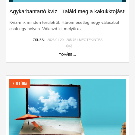
Agykarbantartó kvíz - Találd meg a kakukktojást!
Kvíz-mix minden területről. Három esetleg négy válaszból
csak egy helyes. Válaszd ki, melyik az.
ZSUZSI
| 2026.01.20 | 205,751 MEGTEKINTÉS
TOVÁBB ...
KULTÚRA