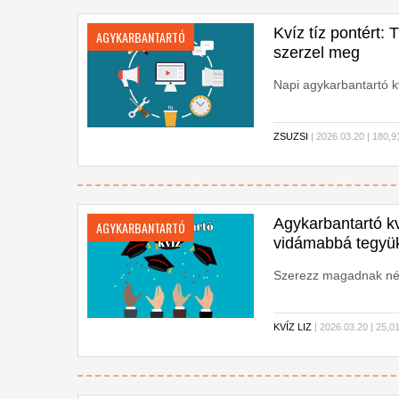
Kvíz tíz pontért: 
AGYKARBANTARTÓ
szerzel meg
Napi agykarbantartó k
ZSUZSI
| 2026.03.20 | 18
Agykarbantartó kv
AGYKARBANTARTÓ
vidámabbá tegyü
Szerezz magadnak néhá
KVÍZ LIZ
| 2026.03.20 | 25