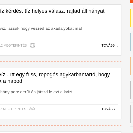
Tíz kérdés, tíz helyes válasz, rajtad áll hányat
víz, lássuk hogy veszed az akadályokat ma!
0,912 MEGTEKINTÉS
TOVÁBB ...
íz - Itt egy friss, ropogós agykarbantartó, hogy
k a napod
ny perc derűt és játszd le ezt a kvízt!
,012 MEGTEKINTÉS
TOVÁBB ...