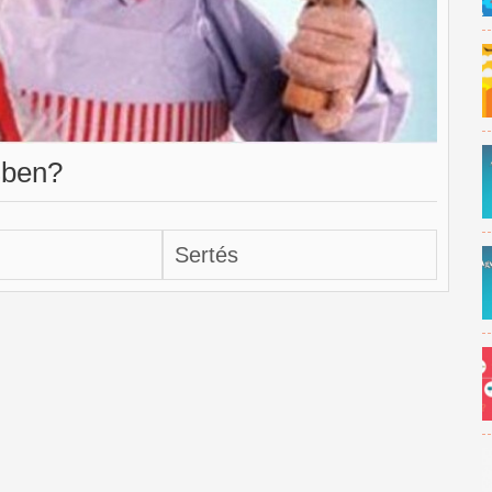
sben?
Sertés