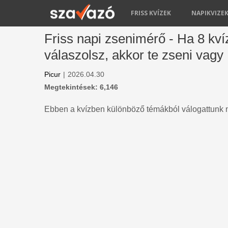
FRISS KVÍZEK
NAPIKVIZE
Friss napi zsenimérő - Ha 8 kví
válaszolsz, akkor te zseni vagy
Picur
|
2026.04.30
Megtekintések: 6,146
Ebben a kvízben különböző témákból válogattunk n