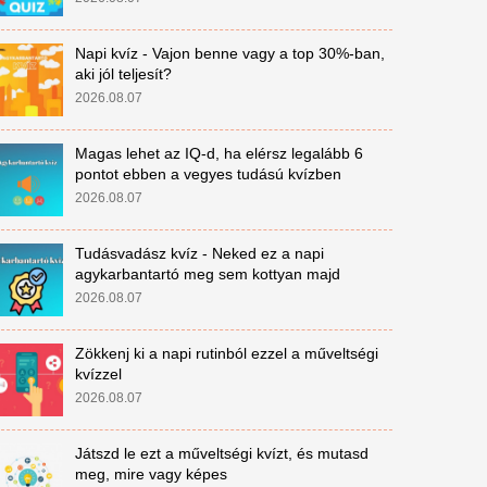
Napi kvíz - Vajon benne vagy a top 30%-ban,
aki jól teljesít?
2026.08.07
Magas lehet az IQ-d, ha elérsz legalább 6
pontot ebben a vegyes tudású kvízben
2026.08.07
Tudásvadász kvíz - Neked ez a napi
agykarbantartó meg sem kottyan majd
2026.08.07
Zökkenj ki a napi rutinból ezzel a műveltségi
kvízzel
2026.08.07
Játszd le ezt a műveltségi kvízt, és mutasd
meg, mire vagy képes