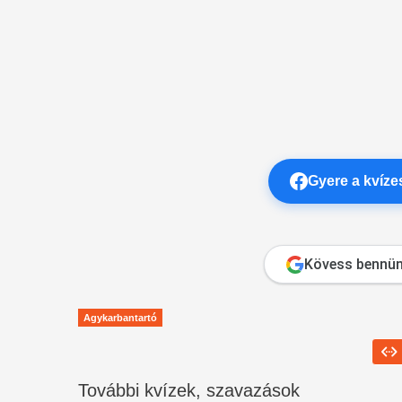
Gyere a kvíz
Kövess bennün
Agykarbantartó
További kvízek, szavazások