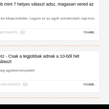
bb mint 7 helyes választ adsz, magasan vered az
 kis kikapcsolódás. Legyen ez az egyik szórakoztató napi kvíz,
27 MEGTEKINTÉS
TOVÁBB ...
íz - Csak a legjobbak adnak a 10-ből hét
álaszt
meg agytekervényeidet!
013 MEGTEKINTÉS
TOVÁBB ...