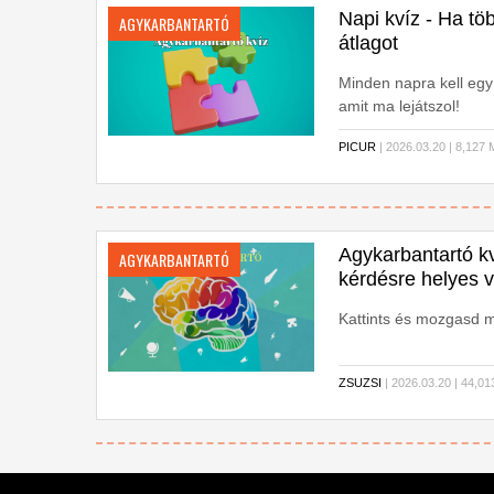
Napi kvíz - Ha tö
AGYKARBANTARTÓ
átlagot
Minden napra kell egy
amit ma lejátszol!
PICUR
| 2026.03.20 | 8,1
Agykarbantartó kv
AGYKARBANTARTÓ
kérdésre helyes v
Kattints és mozgasd 
ZSUZSI
| 2026.03.20 | 44,