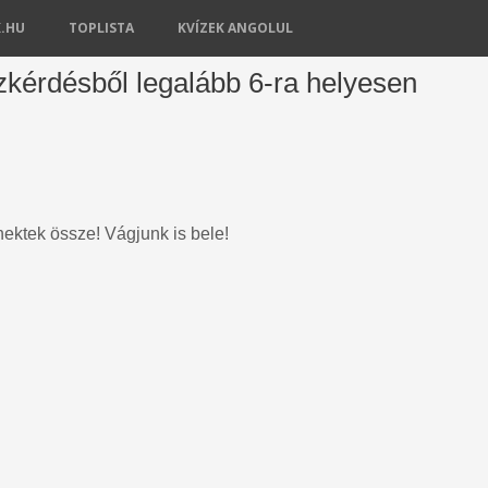
K.HU
TOPLISTA
KVÍZEK ANGOLUL
zkérdésből legalább 6-ra helyesen
ektek össze! Vágjunk is bele!