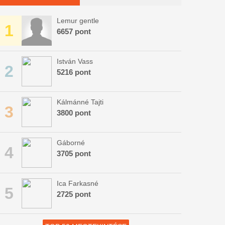
Lemur gentle
1
6657 pont
István Vass
2
5216 pont
Kálmánné Tajti
3
3800 pont
Gáborné
4
3705 pont
Ica Farkasné
5
2725 pont