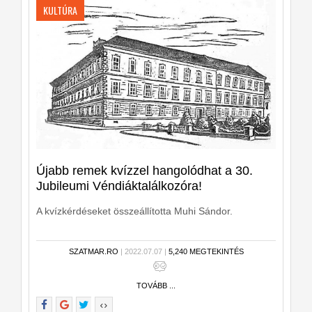
KULTÚRA
Újabb remek kvízzel hangolódhat a 30.
Jubileumi Véndiáktalálkozóra!
A kvízkérdéseket összeállította Muhi Sándor.
SZATMAR.RO
| 2022.07.07 |
5,240 MEGTEKINTÉS
TOVÁBB ...