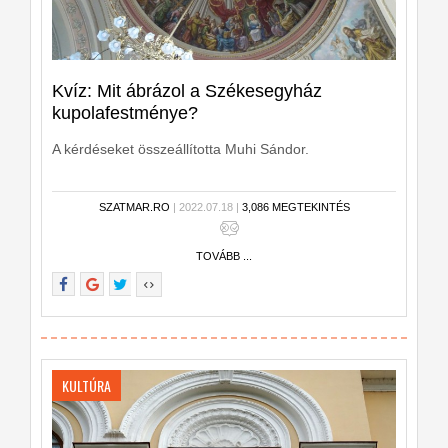
Kvíz: Mit ábrázol a Székesegyház
kupolafestménye?
A kérdéseket összeállította Muhi Sándor.
SZATMAR.RO
| 2022.07.18 |
3,086 MEGTEKINTÉS
TOVÁBB ...
KULTÚRA