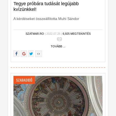
Tegye próbára tudását legújabb
kvízünkkel!
A kérdéseket összeállította Muhi Sándor
SZATMAR.RO
| 2022.07.25 |
6,925 MEGTEKINTÉS
TOVÁBB ...
SZABADIDŐ