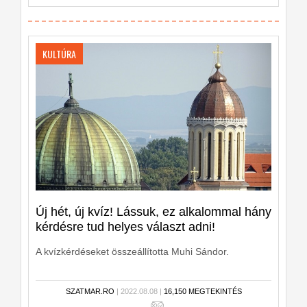
KULTÚRA
Új hét, új kvíz! Lássuk, ez alkalommal hány
kérdésre tud helyes választ adni!
A kvízkérdéseket összeállította Muhi Sándor.
SZATMAR.RO
| 2022.08.08 |
16,150 MEGTEKINTÉS