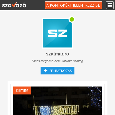
A PONTOKÉRT JELENTKEZZ BE!
szatmar.ro
Nincs megadva bemutatkozó szöveg
FELIRATKOZÁS
KULTÚRA