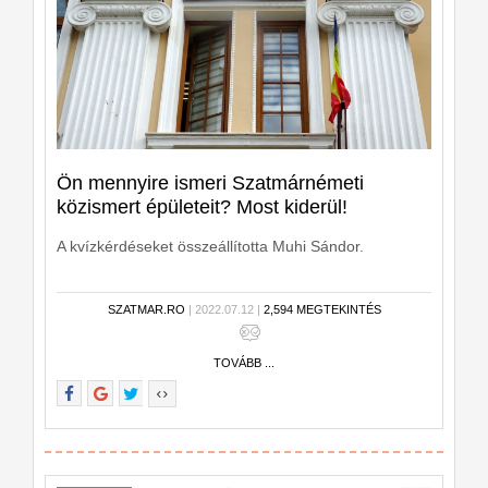
Ön mennyire ismeri Szatmárnémeti
közismert épületeit? Most kiderül!
A kvízkérdéseket összeállította Muhi Sándor.
SZATMAR.RO
| 2022.07.12 |
2,594 MEGTEKINTÉS
TOVÁBB ...