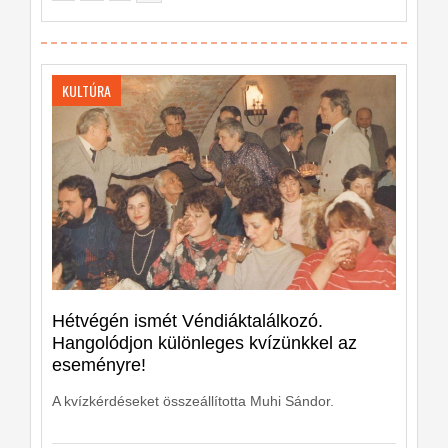
KULTÚRA
Hétvégén ismét Véndiáktalálkozó.
Hangolódjon különleges kvízünkkel az
eseményre!
A kvízkérdéseket összeállította Muhi Sándor.