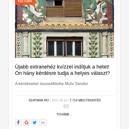
KULTÚRA
Újabb extranehéz kvízzel indítjuk a hetet!
Ön hány kérdésre tudja a helyes választ?
A kérdéseket összeállította Muhi Sándor.
SZATMAR.RO
| 2022.08.16 |
7,714 MEGTEKINTÉS
TOVÁBB ...