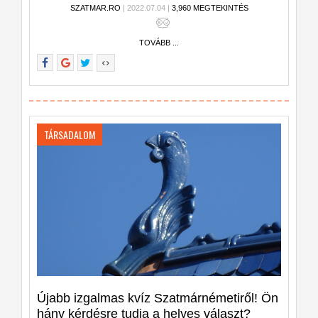
SZATMAR.RO
| 2022.07.04 |
3,960 MEGTEKINTÉS
TOVÁBB ...
TÁRSADALOM
Újabb izgalmas kvíz Szatmárnémetiről! Ön
hány kérdésre tudja a helyes választ?