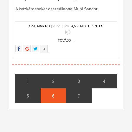
A kvízkérdéseket összeállította Muhi Sándor.
SZATMAR.RO
| 2022.06.28 |
4,562 MEGTEKINTÉS
TOVÁBB ...
1
2
3
4
5
6
7