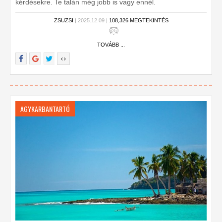
kérdésekre. Te talán még jobb is vagy ennél.
ZSUZSI
| 2025.12.09 |
108,326 MEGTEKINTÉS
TOVÁBB ...
AGYKARBANTARTÓ