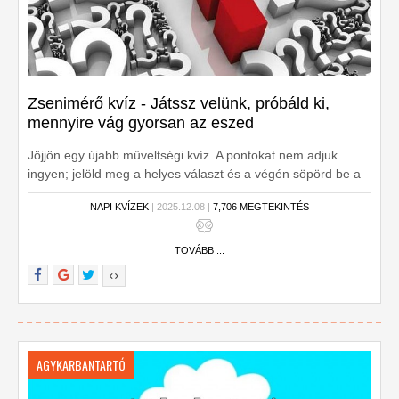
Zsenimérő kvíz - Játssz velünk, próbáld ki,
mennyire vág gyorsan az eszed
Jöjjön egy újabb műveltségi kvíz. A pontokat nem adjuk
ingyen; jelöld meg a helyes választ és a végén söpörd be a
dicséretet! Kezdhetjük?
NAPI KVÍZEK
| 2025.12.08 |
7,706 MEGTEKINTÉS
TOVÁBB ...
AGYKARBANTARTÓ