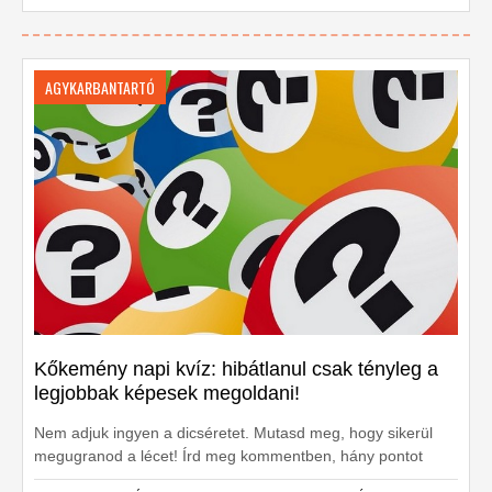
AGYKARBANTARTÓ
Kőkemény napi kvíz: hibátlanul csak tényleg a
legjobbak képesek megoldani!
Nem adjuk ingyen a dicséretet. Mutasd meg, hogy sikerül
megugranod a lécet! Írd meg kommentben, hány pontot
sikerült elérned!