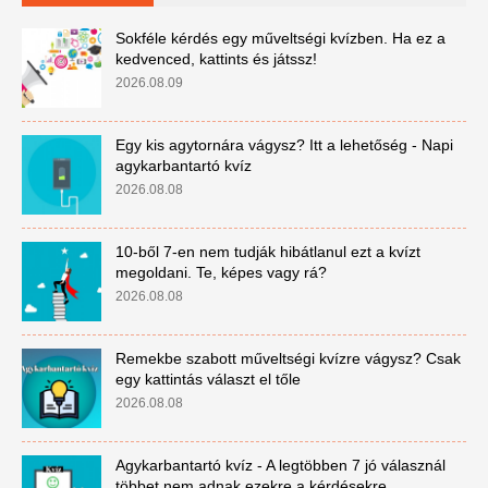
Sokféle kérdés egy műveltségi kvízben. Ha ez a
kedvenced, kattints és játssz!
2026.08.09
Egy kis agytornára vágysz? Itt a lehetőség - Napi
agykarbantartó kvíz
2026.08.08
10-ből 7-en nem tudják hibátlanul ezt a kvízt
megoldani. Te, képes vagy rá?
2026.08.08
Remekbe szabott műveltségi kvízre vágysz? Csak
egy kattintás választ el tőle
2026.08.08
Agykarbantartó kvíz - A legtöbben 7 jó válasznál
többet nem adnak ezekre a kérdésekre