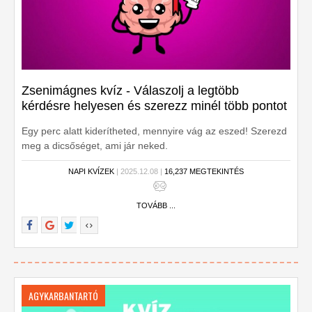
Zsenimágnes kvíz - Válaszolj a legtöbb
kérdésre helyesen és szerezz minél több pontot
Egy perc alatt kiderítheted, mennyire vág az eszed! Szerezd
meg a dicsőséget, ami jár neked.
NAPI KVÍZEK
| 2025.12.08 |
16,237 MEGTEKINTÉS
TOVÁBB ...
AGYKARBANTARTÓ