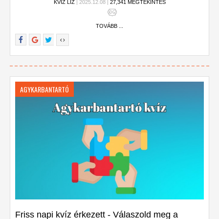
KVÍZ LIZ
| 2025.12.08 |
27,341 MEGTEKINTÉS
TOVÁBB ...
AGYKARBANTARTÓ
Friss napi kvíz érkezett - Válaszold meg a