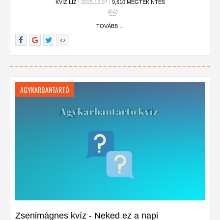
KVÍZ LIZ
| 2025.12.07 |
9,610 MEGTEKINTÉS
egyszer sem.
TOVÁBB ...
AGYKARBANTARTÓ
Zsenimágnes kvíz - Neked ez a napi