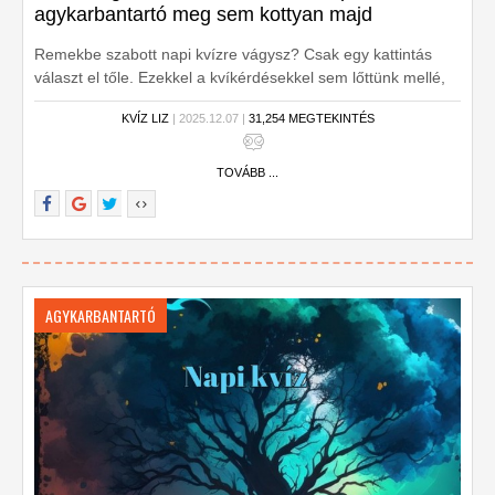
agykarbantartó meg sem kottyan majd
Remekbe szabott napi kvízre vágysz? Csak egy kattintás
választ el tőle. Ezekkel a kvíkérdésekkel sem lőttünk mellé,
ugye?
KVÍZ LIZ
| 2025.12.07 |
31,254 MEGTEKINTÉS
TOVÁBB ...
AGYKARBANTARTÓ