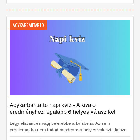
AGYKARBANTARTÓ
Agykarbantartó napi kvíz - A kiváló
eredményhez legalább 6 helyes válasz kell
Légy elszánt és vágj bele ebbe a kvízbe is. Az sem
probléma, ha nem tudod mindenre a helyes választ. Játszd
le még egyszer és másodszorra már biztos nem hibázol