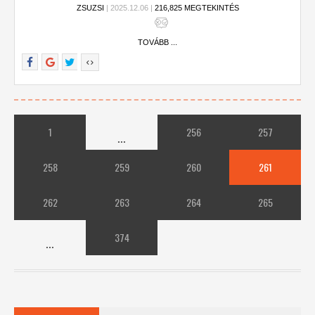
ZSUZSI
| 2025.12.06 |
216,825 MEGTEKINTÉS
TOVÁBB ...
1
256
257
...
258
259
260
261
262
263
264
265
374
...