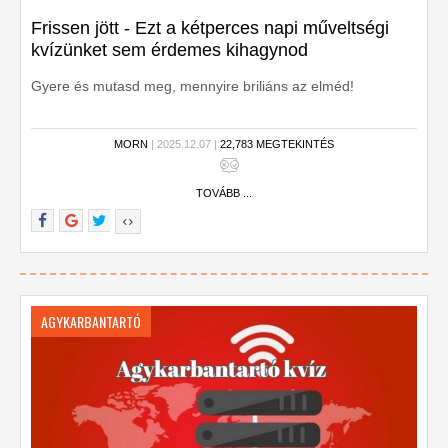
Frissen jött - Ezt a kétperces napi műveltségi
kvízünket sem érdemes kihagynod
Gyere és mutasd meg, mennyire briliáns az elméd!
MORN
| 2025.12.07 |
22,783 MEGTEKINTÉS
TOVÁBB ...
AGYKARBANTARTÓ