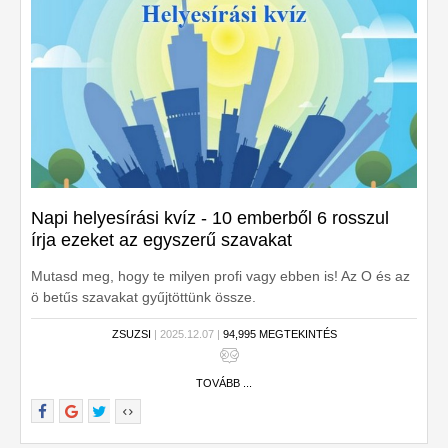
Napi helyesírási kvíz - 10 emberből 6 rosszul
írja ezeket az egyszerű szavakat
Mutasd meg, hogy te milyen profi vagy ebben is! Az O és az
ö betűs szavakat gyűjtöttünk össze.
ZSUZSI
| 2025.12.07 |
94,995 MEGTEKINTÉS
TOVÁBB ...