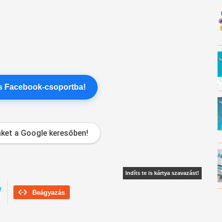
es Facebook-csoportba!
ket a Google keresőben!
Indíts te is kártya szavazást!
Beágyazás