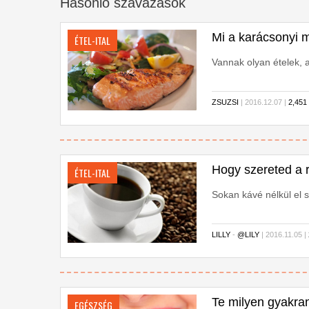
Hasonló szavazások
Mi a karácsonyi 
ÉTEL-ITAL
Vannak olyan ételek, 
ZSUZSI
| 2016.12.07 |
2,45
Hogy szereted a r
ÉTEL-ITAL
Sokan kávé nélkül el s
LILLY
-
@LILY
| 2016.11.05 |
Te milyen gyakr
EGÉSZSÉG