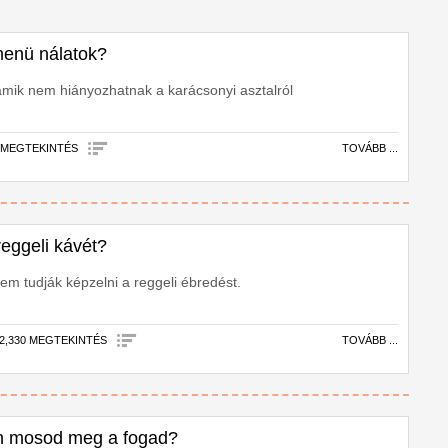
menü nálatok?
amik nem hiányozhatnak a karácsonyi asztalról
1 MEGTEKINTÉS
TOVÁBB ...
eggeli kávét?
em tudják képzelni a reggeli ébredést.
2,330 MEGTEKINTÉS
TOVÁBB ...
an mosod meg a fogad?