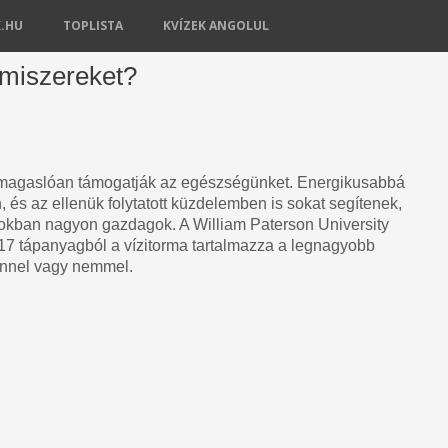
K.HU
TOPLISTA
KVÍZEK ANGOLUL
lmiszereket?
kimagaslóan támogatják az egészségünket. Energikusabbá
és az ellenük folytatott küzdelemben is sokat segítenek,
kban nagyon gazdagok. A William Paterson University
 17 tápanyagból a vízitorma tartalmazza a legnagyobb
ennel vagy nemmel.