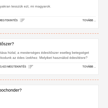
gyakran tesszük ezt, mi magyarok.
 MEGTEKINTÉS
TOVÁBB ...
tőszer?
ztása hizlal, a mesterséges édesítőszer esetleg betegséget
zkodunk az édes ízekhez. Melyiket használod édesítésre?
|
3,423 MEGTEKINTÉS
TOVÁBB ...
ipochonder?