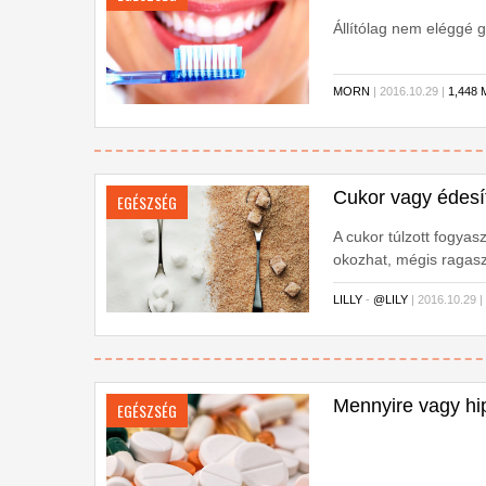
Állítólag nem eléggé 
MORN
| 2016.10.29 |
1,448
Cukor vagy édesí
EGÉSZSÉG
A cukor túlzott fogyas
okozhat, mégis ragas
LILLY
-
@LILY
| 2016.10.29 
Mennyire vagy h
EGÉSZSÉG