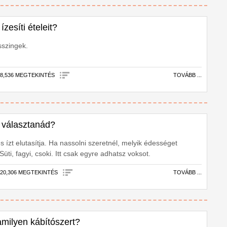
ízesíti ételeit?
sszingek.
|
8,536 MEGTEKINTÉS
TOVÁBB ...
 választanád?
s ízt elutasítja. Ha nassolni szeretnél, melyik édességet
üti, fagyi, csoki. Itt csak egyre adhatsz voksot.
|
20,306 MEGTEKINTÉS
TOVÁBB ...
amilyen kábítószert?