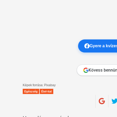
Gyere a kvíz
Kövess bennün
Képek forrása: Pixabay
Egészség
Étel-ital