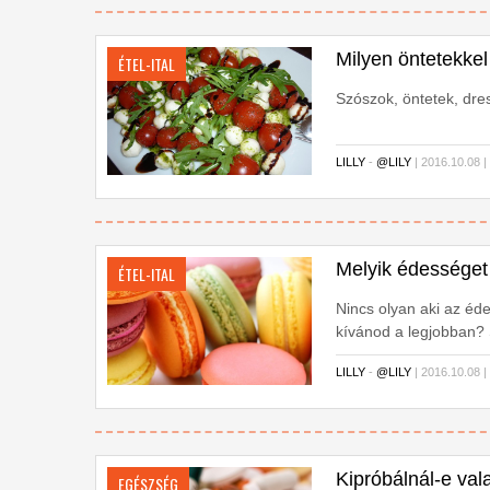
Milyen öntetekkel 
ÉTEL-ITAL
Szószok, öntetek, dre
LILLY
-
@LILY
| 2016.10.08 
Melyik édességet
ÉTEL-ITAL
Nincs olyan aki az éde
kívánod a legjobban? S
LILLY
-
@LILY
| 2016.10.08 
Kipróbálnál-e val
EGÉSZSÉG