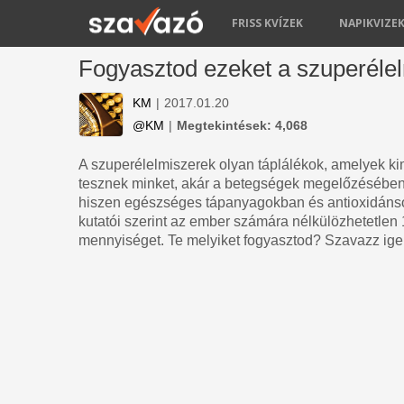
FRISS KVÍZEK
NAPIKVIZE
Fogyasztod ezeket a szuperéle
KM
|
2017.01.20
@KM
|
Megtekintések: 4,068
A szuperélelmiszerek olyan táplálékok, amelyek 
tesznek minket, akár a betegségek megelőzésében, 
hiszen egészséges tápanyagokban és antioxidánso
kutatói szerint az ember számára nélkülözhetetlen
mennyiséget. Te melyiket fogyasztod? Szavazz ig